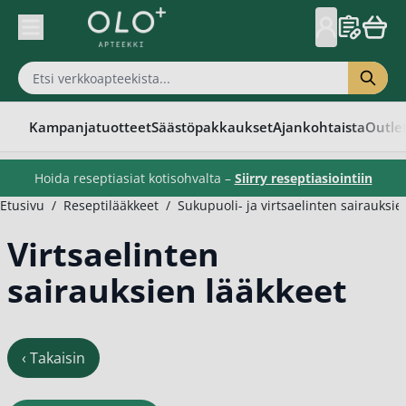
Skip to Content
Kampanjatuotteet
Säästöpakkaukset
Ajankohtaista
Outle
Hoida reseptiasiat kotisohvalta –
Siirry reseptiasiointiin
Etusivu
/
Reseptilääkkeet
/
Sukupuoli- ja virtsaelinten sairauksie
Virtsaelinten
sairauksien lääkkeet
‹
Takaisin