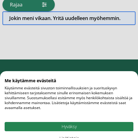
Rajaa
tuotteita
Jokin meni vikaan. Yritä uudelleen myöhemmin.
Etuja uutiskirjetilaajalle
Me käytämme evästeitä
Tilaa uutiskirje, saat rahanarvoisen edun
Käytämme evästeitä sivuston toiminnallisuuksien ja suorituskyvyn
ensiostokseesi.
kehittämiseen tarjotaksemme sinulle erinomaisen kokemuksen
sivuillamme. Suostumuksellasi esitämme myös henkilökohtaista sisältöä ja
kohdennamme mainontaa. Lisätietoja käyttämistämme evästeistä saat
avaamalla asetukset.
Sähköpostiosoite
Tilaa
Hyväksy