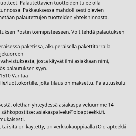
uotteet. Palautettavien tuotteiden tulee olla
kunnossa. Pakkauksessa mahdollisesti olevien
ennetään palautettujen tuotteiden yhteishinnasta.
utuksen Postin toimipisteeseen. Voit tehdä palautuksen
äisessä paketissa, alkuperäisellä pakettitarralla.
rjekuoreen.
ahvistuksesta, josta käyvät ilmi asiakkaan nimi,
yös palautuksen syyn.
01510 Vantaa
le/luottokortille, jolta tilaus on maksettu. Palautuskulu
yksestä, olethan yhteydessä asiakaspalveluumme 14
i sähköpostitse:
asiakaspalvelu@oloapteekki.fi
.
mukaisesti.
 tai sitä on käytetty, on verkkokauppiaalla (Olo-apteekki