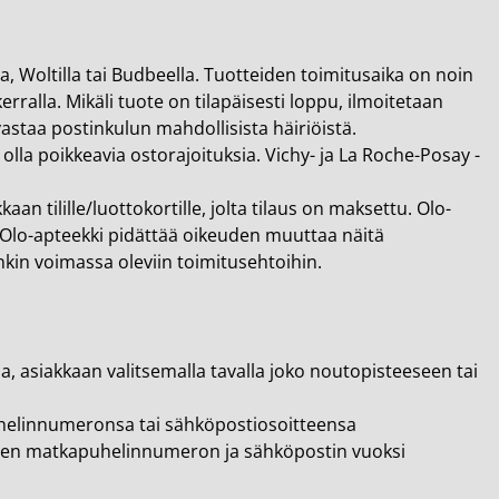
a, Woltilla tai Budbeella. Tuotteiden toimitusaika on noin
erralla. Mikäli tuote on tilapäisesti loppu, ilmoitetaan
astaa postinkulun mahdollisista häiriöistä.
lla poikkeavia ostorajoituksia. Vichy- ja La Roche-Posay -
n tilille/luottokortille, jolta tilaus on maksettu. Olo-
. Olo-apteekki pidättää oikeuden muuttaa näitä
nkin voimassa oleviin toimitusehtoihin.
, asiakkaan valitsemalla tavalla joko noutopisteeseen tai
uhelinnumeronsa tai sähköpostiosoitteensa
tujen matkapuhelinnumeron ja sähköpostin vuoksi