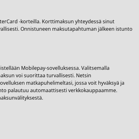
terCard -korteilla. Korttimaksun yhteydessä sinut
vallisesti. Onnistuneen maksutapahtuman jälkeen istunto
tellään Mobilepay-sovelluksessa. Valitsemalla
sun voi suorittaa turvallisesti. Netsin
velluksen matkapuhelimeltasi, jossa voit hyväksyä ja
unto palautuu automaattisesti verkkokauppaamme.
ksunvälityksestä.​