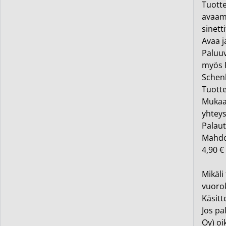
Tuotte
avaama
sinett
Avaa j
Paluuv
myös P
Schenk
Tuotte
Mukaan
yhteys
Palaut
Mahdol
4,90 €
Mikäli
vuorok
Käsitt
Jos pa
Oy) oi