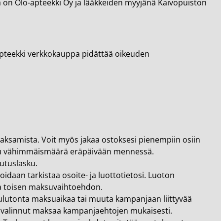
ä on Olo-apteekki Oy ja lääkkeiden myyjänä Kaivopuiston
-apteekki verkkokauppa pidättää oikeuden
maksamista. Voit myös jakaa ostoksesi pienempiin osiin
ettu vähimmäismäärä eräpäivään mennessä.
utuslasku.
daan tarkistaa osoite- ja luottotietosi. Luoton
ita toisen maksuvaihtoehdon.
lutonta maksuaikaa tai muuta kampanjaan liittyvää
ä valinnut maksaa kampanjaehtojen mukaisesti.