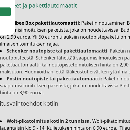
opisteet ja pakettiautomaatit
Budbee Box
pakettiautomaatti
: Paketin noutaminen 
saapumisilmoituksen paketista, joka on noudettavissa. Bud
on 2,90 euroa. Yli 50 euron tilauksiin noutopistepaketti on
ilmaisen toimituksen rajaa.
Schenker noutopiste tai pakettiautomaatti
: Paketin 
noutopisteestä. Schenker lähettää saapumisilmoituksen pak
pakettiautomaatti- tai noutopistetoimituksen hinta on 2,90 
maksuton. Huomioithan, että lääkeostot eivät kerrytä ilmai
Postin noutopiste tai pakettiautomaatti:
Paketin nout
saapumisilmoituksen paketista, joka on noudettavissa Post
hinta on 3,90 euroa.
tusvaihtoehdot kotiin
Wolt-pikatoimitus kotiin 2 tunnissa.
Wolt-pikatoimitus
lauantaisin klo 9 - 14. Kuljetuksen hinta on 6,90 euroa. Tila