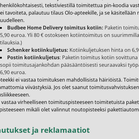
henkilökohtaisesti, tekstiviestillä toimitettua pin-koodia vas
ei tavoiteta, palautuu tilaus Olo-apteekille, ja se käsitellää
uudelleen.
Budbee Home Delivery toimitus kotiin:
Paketin toimitu
5,90 euroa. Yli 80 € ostokseen kotiintoimitus on suurimmilla 
tilauksia.)
Schenker kotiinkuljetus:
Kotiinkuljetuksen hinta on 6,
Postin kotiinkuljetus
: Paketin toimitus kotiin sovittun
sopii toimitusajankohdan pääsääntöisesti seuraavaksi työpäiv
6,90 euroa.
teekki ei vastaa toimituksen mahdollisista häiriöistä. Toimi
mattomia viivästyksiä. Jos olet saanut toimitusvahvistuksen j
usliikkeeseen.
astaa virheelliseen toimituspisteeseen toimitetuista paketeis
isteeseen mikäli olet valinnut noutopisteeksi pakettiautoma
autukset ja reklamaatiot