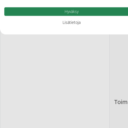
Nout
Hyväksy
Lisätietoja
Toimi