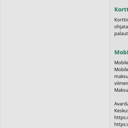
Kort
Kortti
ohjata
palau
Mobi
Mobile
Mobile
maksuk
viime
Maksu
Avarda
Keskus
https
https: