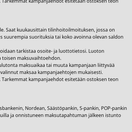
n. Tarkemmat kampanjaehdot esitetään ostoksen teon
. Saat kuukausittain tilinhoitoilmoituksen, jossa on
s suurempia suorituksia tai koko avoinna olevan saldon
daan tarkistaa osoite- ja luottotietosi. Luoton
ita toisen maksuvaihtoehdon.
lutonta maksuaikaa tai muuta kampanjaan liittyvää
ä valinnut maksaa kampanjaehtojen mukaisesti.
n. Tarkemmat kampanjaehdot esitetään ostoksen teon
sbankenin, Nordean, Säästöpankin, S-pankin, POP-pankin
vuilla ja onnistuneen maksutapahtuman jälkeen istunto