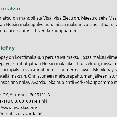
timaksu
maksu on mahdollista Visa, Visa Electron, Maestro sekä Mas
an Netsin maksupalveluun, missä maksun voi suorittaa tur
tuu automaattisesti verkkokauppaamme.​
lePay
pay on korttimaksuun perustuva maksu, jossa maksu viimeis
payn, sinut ohjataan Netsin maksukorttipalveluun, missä mak
orttipalvelussa annat puhelinnumerosi, avaat Mobilepay-so
istellä maksun. Onnistuneen maksutapahtuman jälkeen ist
nsaajana näkyy Avarda, joka huolehtii verkkokauppamme ma
 OY, Y-tunnus: 2619111-6
katu 6 B, 00100 Helsinki
://www.avarda.com/fi
//omatsivut.avarda.fi/