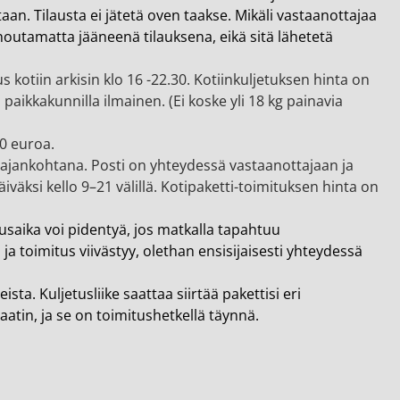
taan. Tilausta ei jätetä oven taakse. Mikäli vastaanottajaa
n noutamatta jääneenä tilauksena, eikä sitä lähetetä
s kotiin arkisin klo 16 -22.30. Kotiinkuljetuksen hinta on
paikkakunnilla ilmainen. (Ei koske yli 18 kg painavia
90 euroa.
a ajankohtana. Posti on yhteydessä vastaanottajaan ja
äksi kello 9–21 välillä. Kotipaketti-toimituksen hinta on
tusaika voi pidentyä, jos matkalla tapahtuu
a toimitus viivästyy, olethan ensisijaisesti yhteydessä
ta. Kuljetusliike saattaa siirtää pakettisi eri
atin, ja se on toimitushetkellä täynnä.