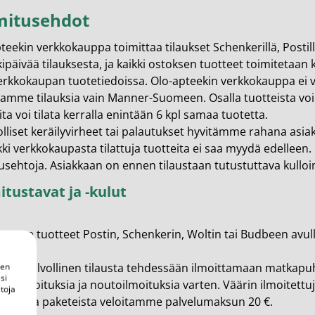
mitusehdot
teekin verkkokauppa toimittaa tilaukset Schenkerillä, Postill
kipäivää tilauksesta, ja kaikki ostoksen tuotteet toimitetaan k
verkkokaupan tuotetiedoissa. Olo-apteekin verkkokauppa ei v
amme tilauksia vain Manner-Suomeen. Osalla tuotteista voi o
ita voi tilata kerralla enintään 6 kpl samaa tuotetta.
liset keräilyvirheet tai palautukset hyvitämme rahana asiakkaa
ki verkkokaupasta tilattuja tuotteita ei saa myydä edelleen
usehtoja. Asiakkaan on ennen tilaustaan tutustuttava kulloi
itustavat ja -kulut
amme tuotteet Postin, Schenkerin, Woltin tai Budbeen avulla
s on velvollinen tilausta tehdessään ilmoittamaan matkap
een
si
isilmoituksia ja noutoilmoituksia varten. Väärin ilmoitet
toja
uneista paketeista veloitamme palvelumaksun 20 €.