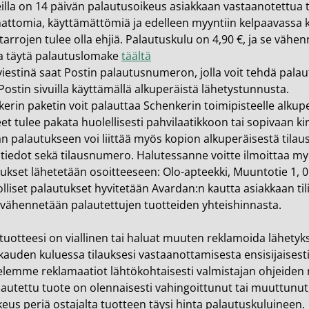
illa on 14 päivän palautusoikeus asiakkaan vastaanotettua t
ttomia, käyttämättömiä ja edelleen myyntiin kelpaavassa 
itarrojen tulee olla ehjiä. Palautuskulu on 4,90 €, ja se väh
a täytä palautuslomake
täältä
iestinä saat Postin palautusnumeron, jolla voit tehdä pala
ostin sivuilla käyttämällä alkuperäistä lähetystunnusta.
erin paketin voit palauttaa Schenkerin toimipisteelle alkuper
et tulee pakata huolellisesti pahvilaatikkoon tai sopivaan ki
 palautukseen voi liittää myös kopion alkuperäisestä tilausv
tiedot sekä tilausnumero. Halutessanne voitte ilmoittaa m
ukset lähetetään osoitteeseen: Olo-apteekki, Muuntotie 1, 
liset palautukset hyvitetään Avardan:n kautta asiakkaan tilil
 vähennetään palautettujen tuotteiden yhteishinnasta.
 tuotteesi on viallinen tai haluat muuten reklamoida lähet
auden kuluessa tilauksesi vastaanottamisesta ensisijaisest
elemme reklamaatiot lähtökohtaisesti valmistajan ohjeiden 
lautettu tuote on olennaisesti vahingoittunut tai muuttunut,
keus periä ostajalta tuotteen täysi hinta palautuskuluineen.