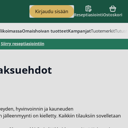
Kirjaudu sisään
Reseptiasiointi
Ostoskori
en
vat
apaino
eet
t
likoimassa
Omaishoivan tuotteet
Kampanjat
Tuotemerkit
Tutust
–
Siirry reseptiasiointiin
maksuehdot
veyden, hyvinvoinnin ja kauneuden
lleenmyynti on kielletty. Kaikkiin tilauksiin sovelletaan