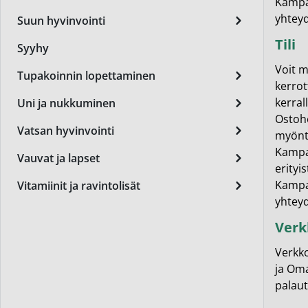
Kampa
Miest
yhtey
Suun hyvinvointi
Perus
Tili
Syyhy
Päivä
Voit m
Tupakoinnin lopettaminen
kerrot
Seer
kerral
Uni ja nukkuminen
Silm
Ostohe
Vatsan hyvinvointi
myöntä
Syylä
Kampan
Vauvat ja lapset
erityi
Varta
Kampa
Vitamiinit ja ravintolisät
Värik
yhteyd
Ver
Yövoi
Verkko
Mikro
ja Oma
End of t
palau