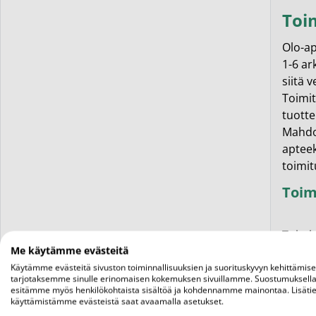
Toi
Olo-ap
1-6 ar
siitä 
Toimit
tuotte
Mahdol
apteek
toimit
Toim
Toimit
Me käytämme evästeitä
kotiin.
Asiaka
Käytämme evästeitä sivuston toiminnallisuuksien ja suorituskyvyn kehittämis
tarjotaksemme sinulle erinomaisen kokemuksen sivuillamme. Suostumuksella
saapum
esitämme myös henkilökohtaista sisältöä ja kohdennamme mainontaa. Lisätie
palaut
käyttämistämme evästeistä saat avaamalla asetukset.