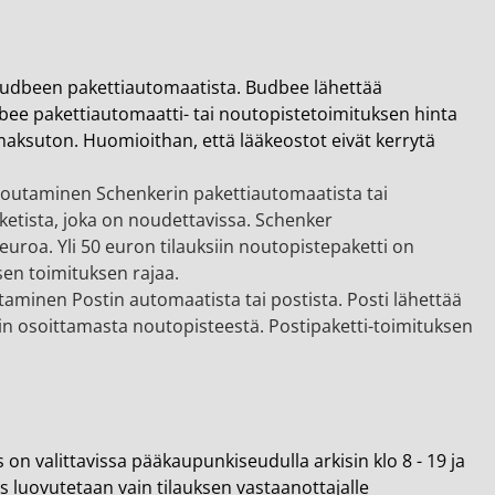
Budbeen pakettiautomaatista. Budbee lähettää
bee pakettiautomaatti- tai noutopistetoimituksen hinta
 maksuton. Huomioithan, että lääkeostot eivät kerrytä
noutaminen Schenkerin pakettiautomaatista tai
etista, joka on noudettavissa. Schenker
euroa. Yli 50 euron tilauksiin noutopistepaketti on
sen toimituksen rajaa.
aminen Postin automaatista tai postista. Posti lähettää
in osoittamasta noutopisteestä. Postipaketti-toimituksen
 on valittavissa pääkaupunkiseudulla arkisin klo 8 - 19 ja
us luovutetaan vain tilauksen vastaanottajalle