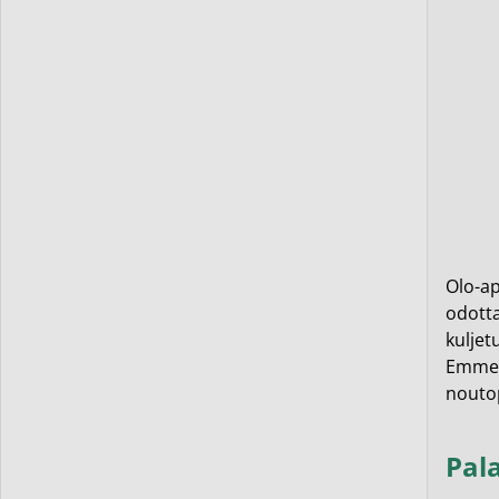
Olo-ap
odotta
kuljet
Emme v
noutop
Pal