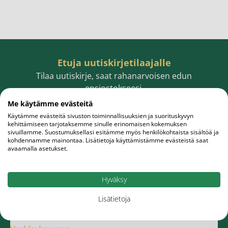
Etuja uutiskirjetilaajalle
Tilaa uutiskirje, saat rahanarvoisen edun
ensiostokseesi.
Me käytämme evästeitä
Käytämme evästeitä sivuston toiminnallisuuksien ja suorituskyvyn
kehittämiseen tarjotaksemme sinulle erinomaisen kokemuksen
sivuillamme. Suostumuksellasi esitämme myös henkilökohtaista sisältöä ja
Sähköpostiosoite
Tilaa
kohdennamme mainontaa. Lisätietoja käyttämistämme evästeistä saat
avaamalla asetukset.
Hyväksy
Lisätietoja
Meistä