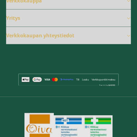
Verkkokauppa
Yritys
Verkkokaupan yhteystiedot