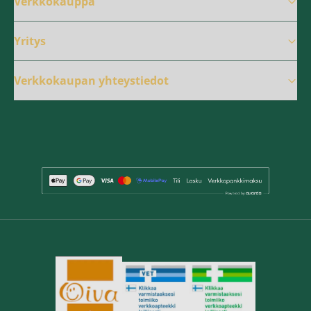
Verkkokauppa
Yritys
Verkkokaupan yhteystiedot