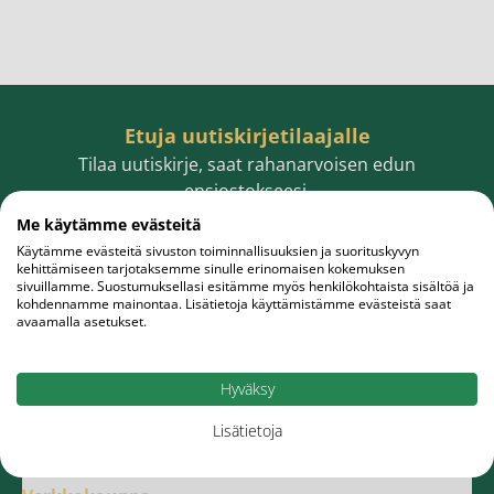
Etuja uutiskirjetilaajalle
Tilaa uutiskirje, saat rahanarvoisen edun
ensiostokseesi.
Me käytämme evästeitä
Käytämme evästeitä sivuston toiminnallisuuksien ja suorituskyvyn
kehittämiseen tarjotaksemme sinulle erinomaisen kokemuksen
sivuillamme. Suostumuksellasi esitämme myös henkilökohtaista sisältöä ja
Sähköpostiosoite
Tilaa
kohdennamme mainontaa. Lisätietoja käyttämistämme evästeistä saat
avaamalla asetukset.
Hyväksy
Lisätietoja
Meistä