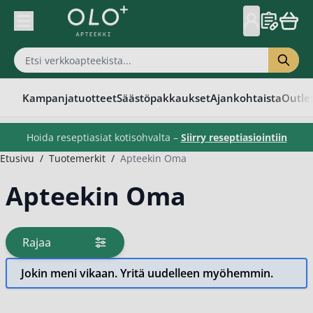
Skip to Content
Kampanjatuotteet
Säästöpakkaukset
Ajankohtaista
Outle
Hoida reseptiasiat kotisohvalta –
Siirry reseptiasiointiin
Etusivu
/
Tuotemerkit
/
Apteekin Oma
Apteekin Oma
Rajaa
tuotteita
Jokin meni vikaan. Yritä uudelleen myöhemmin.