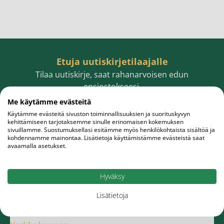
Etuja uutiskirjetilaajalle
Tilaa uutiskirje, saat rahanarvoisen edun
ensiostokseesi.
Me käytämme evästeitä
Käytämme evästeitä sivuston toiminnallisuuksien ja suorituskyvyn
kehittämiseen tarjotaksemme sinulle erinomaisen kokemuksen
sivuillamme. Suostumuksellasi esitämme myös henkilökohtaista sisältöä ja
Sähköpostiosoite
Tilaa
kohdennamme mainontaa. Lisätietoja käyttämistämme evästeistä saat
avaamalla asetukset.
Hyväksy
Lisätietoja
Meistä