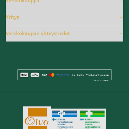
Verkkokauppa
Yritys
Verkkokaupan yhteystiedot