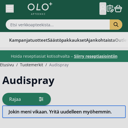
Skip to Content
Kampanjatuotteet
Säästöpakkaukset
Ajankohtaista
Outle
Hoida reseptiasiat kotisohvalta –
Siirry reseptiasiointiin
Etusivu
/
Tuotemerkit
/
Audispray
Audispray
Rajaa
tuotteita
Jokin meni vikaan. Yritä uudelleen myöhemmin.