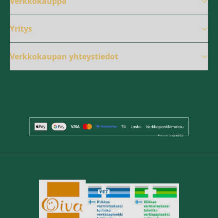
Verkkokauppa
Yritys
Verkkokaupan yhteystiedot