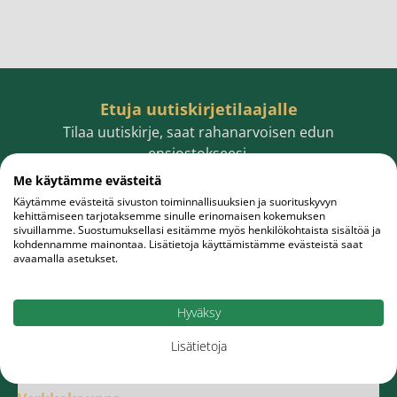
Etuja uutiskirjetilaajalle
Tilaa uutiskirje, saat rahanarvoisen edun
ensiostokseesi.
Me käytämme evästeitä
Käytämme evästeitä sivuston toiminnallisuuksien ja suorituskyvyn
kehittämiseen tarjotaksemme sinulle erinomaisen kokemuksen
sivuillamme. Suostumuksellasi esitämme myös henkilökohtaista sisältöä ja
Sähköpostiosoite
Tilaa
kohdennamme mainontaa. Lisätietoja käyttämistämme evästeistä saat
avaamalla asetukset.
Hyväksy
Lisätietoja
Meistä