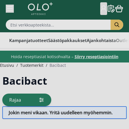
Skip to Content
Kampanjatuotteet
Säästöpakkaukset
Ajankohtaista
Outle
Hoida reseptiasiat kotisohvalta –
Siirry reseptiasiointiin
Etusivu
/
Tuotemerkit
/
Bacibact
Bacibact
Rajaa
tuotteita
Jokin meni vikaan. Yritä uudelleen myöhemmin.