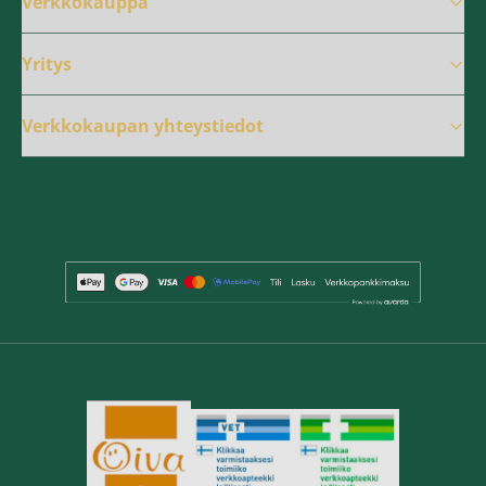
Verkkokauppa
Yritys
Verkkokaupan yhteystiedot