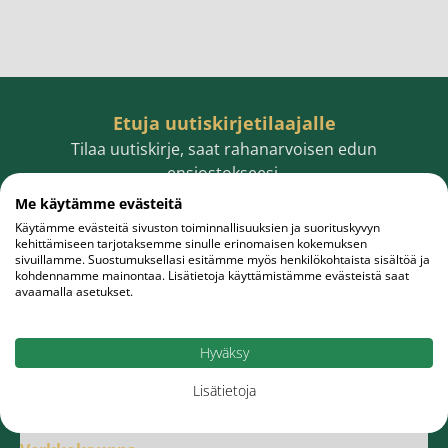
Etuja uutiskirjetilaajalle
Tilaa uutiskirje, saat rahanarvoisen edun
ensiostokseesi.
Me käytämme evästeitä
Käytämme evästeitä sivuston toiminnallisuuksien ja suorituskyvyn
kehittämiseen tarjotaksemme sinulle erinomaisen kokemuksen
sivuillamme. Suostumuksellasi esitämme myös henkilökohtaista sisältöä ja
Sähköpostiosoite
Tilaa
kohdennamme mainontaa. Lisätietoja käyttämistämme evästeistä saat
avaamalla asetukset.
Hyväksy
Lisätietoja
Meistä