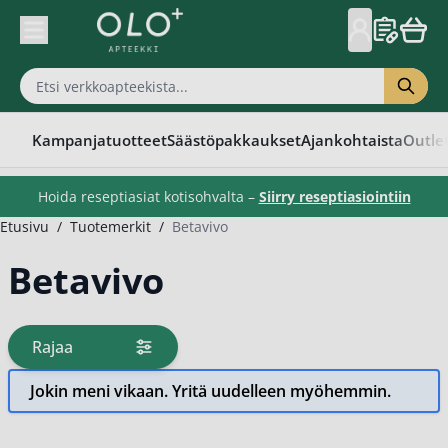
Skip to Content
Kampanjatuotteet
Säästöpakkaukset
Ajankohtaista
Outle
Hoida reseptiasiat kotisohvalta –
Siirry reseptiasiointiin
Etusivu
/
Tuotemerkit
/
Betavivo
Betavivo
Rajaa
tuotteita
Jokin meni vikaan. Yritä uudelleen myöhemmin.