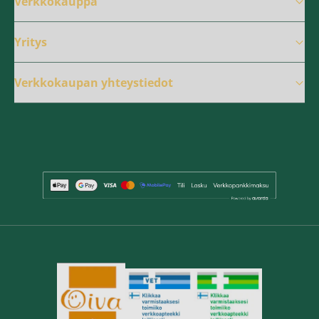
Verkkokauppa
Yritys
Verkkokaupan yhteystiedot