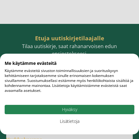
Etuja uutiskirjetilaajalle
Tilaa uutiskirje, saat rahanarvoisen edun
ensiostokseesi.
Me käytämme evästeitä
Käytämme evästeitä sivuston toiminnallisuuksien ja suorituskyvyn
kehittämiseen tarjotaksemme sinulle erinomaisen kokemuksen
sivuillamme. Suostumuksellasi esitämme myös henkilökohtaista sisältöä ja
Sähköpostiosoite
Tilaa
kohdennamme mainontaa. Lisätietoja käyttämistämme evästeistä saat
avaamalla asetukset.
Hyväksy
Lisätietoja
Meistä