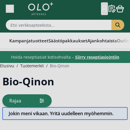
Skip to Content
Kampanjatuotteet
Säästöpakkaukset
Ajankohtaista
Outle
Hoida reseptiasiat kotisohvalta –
Siirry reseptiasiointiin
Etusivu
/
Tuotemerkit
/
Bio-Qinon
Bio-Qinon
Rajaa
tuotteita
Jokin meni vikaan. Yritä uudelleen myöhemmin.