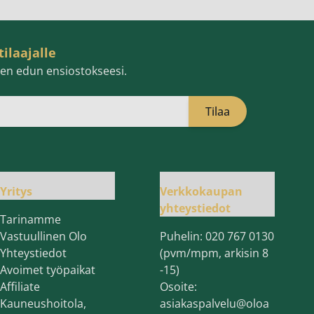
tilaajalle
isen edun ensiostokseesi.
Tilaa
öpostiosoite
Yritys
Verkkokaupan
yhteystiedot
Tarinamme
Vastuullinen Olo
Puhelin:
020 767 0130
Yhteystiedot
(pvm/mpm, arkisin 8
Avoimet työpaikat
-15)
Affiliate
Osoite:
Kauneushoitola,
asiakaspalvelu@oloa