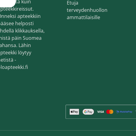
ekemistä kuin
Etuja
en ihonhoito ja parranajo
pteekkireissut.
terveydenhuollon
voiteet
nneksi apteekkiin
ammattilaisille
ääsee helposti
voiteet
hdellä klikkauksella,
mistä päin Suomea
umit
ahansa. Lähin
änympärysvoiteet
pteekki löytyy
etistä -
t ja känsät
loapteekki.fi
lonhoito
osmetiikka
teet
neulaus ja Gua sha
he navigation. Close navigation.