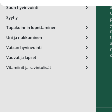
t
Miest
a
Suun hyvinvointi
Perus
O
Syyhy
p
Päivä
y
Tupakoinnin lopettaminen
Seer
t
Uni ja nukkuminen
Silm
a
Vatsan hyvinvointi
n
Syylä
o
Vauvat ja lapset
Varta
Vitamiinit ja ravintolisät
Värik
Yövoi
Mikro
End of t