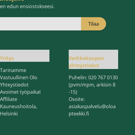
isen edun ensiostokseesi.
Tilaa
öpostiosoite
Yritys
Verkkokaupan
yhteystiedot
Tarinamme
Vastuullinen Olo
Puhelin:
020 767 0130
Yhteystiedot
(pvm/mpm, arkisin 8
Avoimet työpaikat
-15)
Affiliate
Osoite:
Kauneushoitola,
asiakaspalvelu@oloa
Helsinki
pteekki.fi