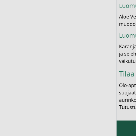
Luomu
Aloe Ve
muodost
Luomu
Karanja
ja se e
vaikutu
Tilaa
Olo-apt
suojaat
aurinko
Tutustu