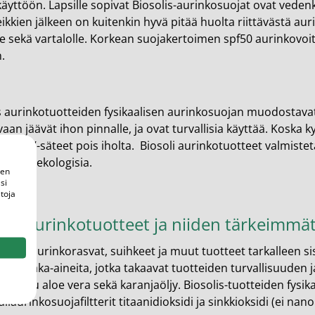
käyttöön. Lapsille sopivat Biosolis-aurinkosuojat ovat vedenk
leikkien jälkeen on kuitenkin hyvä pitää huolta riittävästä au
le sekä vartalolle. Korkean suojakertoimen spf50 aurinkovoi
.
s aurinkotuotteiden fysikaalisen aurinkosuojan muodostavat t
vaan jäävät ihon pinnalle, ja ovat turvallisia käyttää. Koska 
avat UV-säteet pois iholta. Biosoli aurinkotuotteet valmist
lisia ja ekologisia.
een
si
toja
lis-aurinkotuotteet ja niiden tärkeimmät
osolis-aurinkorasvat, suihkeet ja muut tuotteet tarkalleen s
avia raaka-aineita, jotka takaavat tuotteiden turvallisuuden
luomu aloe vera sekä karanjaöljy. Biosolis-tuotteiden fysik
liaurinkosuojafiltterit titaanidioksidi ja sinkkioksidi (ei nan