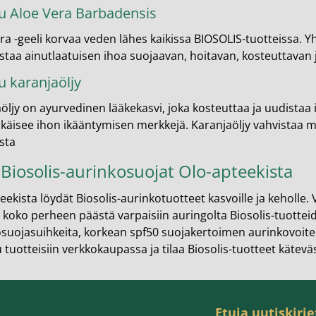
 Aloe Vera Barbadensis
ra -geeli korvaa veden lähes kaikissa BIOSOLIS-tuotteissa. Yh
aa ainutlaatuisen ihoa suojaavan, hoitavan, kosteuttavan
 karanjaöljy
öljy on ayurvedinen lääkekasvi, joka kosteuttaa ja uudistaa i
hkäisee ihon ikääntymisen merkkejä. Karanjaöljy vahvistaa m
sta
 Biosolis-aurinkosuojat Olo-apteekista
eekista löydät Biosolis-aurinkotuotteet kasvoille ja keholle. V
 koko perheen päästä varpaisiin auringolta Biosolis-tuotteid
suojasuihkeita, korkean spf50 suojakertoimen aurinkovoitei
 tuotteisiin verkkokaupassa ja tilaa Biosolis-tuotteet käteväs
Etuja uutiskirje