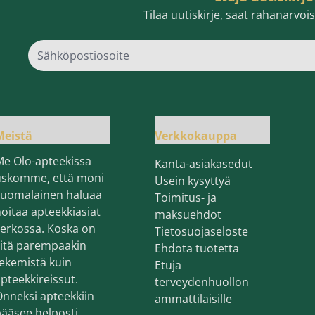
Tilaa uutiskirje, saat rahanarvo
Sähk
Meistä
Verkkokauppa
Me Olo-apteekissa
Kanta-asiakasedut
uskomme, että moni
Usein kysyttyä
suomalainen haluaa
Toimitus- ja
oitaa apteekkiasiat
maksuehdot
erkossa. Koska on
Tietosuojaseloste
sitä parempaakin
Ehdota tuotetta
ekemistä kuin
Etuja
pteekkireissut.
terveydenhuollon
nneksi apteekkiin
ammattilaisille
ääsee helposti