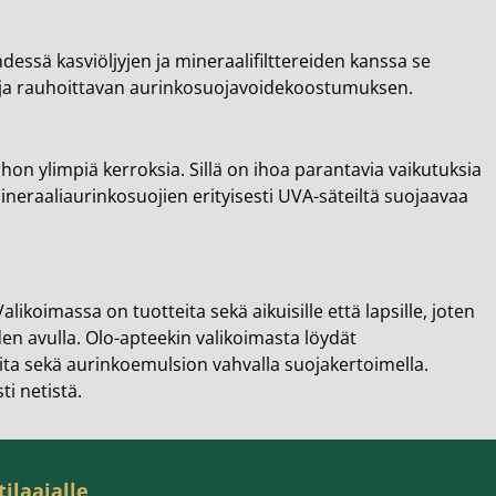
dessä kasviöljyjen ja mineraalifilttereiden kanssa se
 ja rauhoittavan aurinkosuojavoidekoostumuksen.
hon ylimpiä kerroksia. Sillä on ihoa parantavia vaikutuksia
ineraaliaurinkosuojien erityisesti UVA-säteiltä suojaavaa
alikoimassa on tuotteita sekä aikuisille että lapsille, joten
en avulla. Olo-apteekin valikoimasta löydät
ta sekä aurinkoemulsion vahvalla suojakertoimella.
ti netistä.
tilaajalle