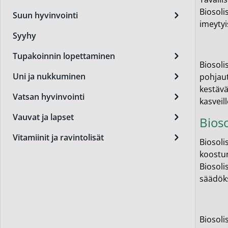
Miest
Biosoli
Suun hyvinvointi
imeytyi
Perus
Syyhy
Päivä
Tupakoinnin lopettaminen
Biosoli
Seer
Uni ja nukkuminen
pohjaut
Silm
kestävä
Vatsan hyvinvointi
kasveill
Syylä
Vauvat ja lapset
Bioso
Varta
Vitamiinit ja ravintolisät
Biosoli
Värik
koostum
Biosoli
Yövoi
säädöks
Mikro
End of t
Biosoli