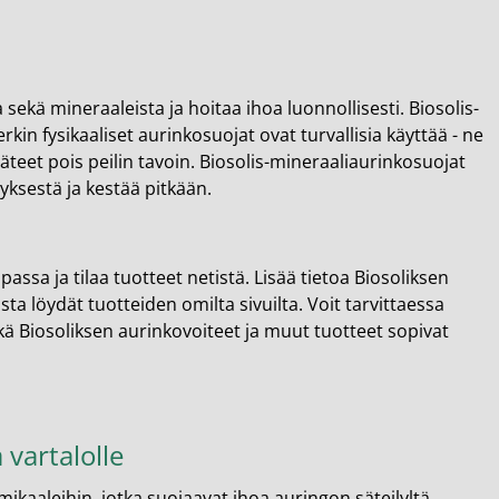
 sekä mineraaleista ja hoitaa ihoa luonnollisesti. Biosolis-
kin fysikaaliset aurinkosuojat ovat turvallisia käyttää - ne
äteet pois peilin tavoin. Biosolis-mineraaliaurinkosuojat
yksestä ja kestää pitkään.
assa ja tilaa tuotteet netistä. Lisää tietoa Biosoliksen
sta löydät tuotteiden omilta sivuilta. Voit tarvittaessa
 Biosoliksen aurinkovoiteet ja muut tuotteet sopivat
a vartalolle
mikaaleihin, jotka suojaavat ihoa auringon säteilyltä.