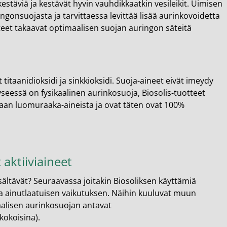
estäviä ja kestävät hyvin vauhdikkaatkin vesileikit. Uimisen
ringonsuojasta ja tarvittaessa levittää lisää aurinkovoidetta
teet takaavat optimaalisen suojan auringon säteitä
itaanidioksidi ja sinkkioksidi. Suoja-aineet eivät imeydy
kyseessä on fysikaalinen aurinkosuoja, Biosolis-tuotteet
etaan luomuraaka-aineista ja ovat täten ovat 100%
 aktiiviaineet
isältävät? Seuraavassa joitakin Biosoliksen käyttämiä
 ja ainutlaatuisen vaikutuksen. Näihin kuuluvat muun
aalisen aurinkosuojan antavat
okokoisina).