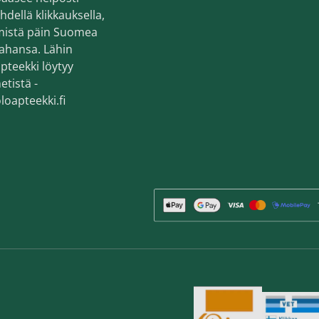
hdellä klikkauksella,
mistä päin Suomea
ahansa. Lähin
pteekki löytyy
etistä -
loapteekki.fi