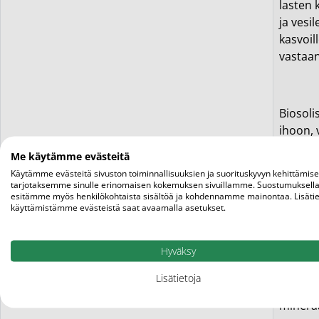
lasten 
ja vesi
kasvoil
vastaan
Biosoli
ihoon, 
heijast
Me käytämme evästeitä
luonnol
Käytämme evästeitä sivuston toiminnallisuuksien ja suorituskyvyn kehittämis
tarjotaksemme sinulle erinomaisen kokemuksen sivuillamme. Suostumuksella
esitämme myös henkilökohtaista sisältöä ja kohdennamme mainontaa. Lisätie
käyttämistämme evästeistä saat avaamalla asetukset.
Bioso
Hyväksy
Mitä Bi
luotett
Lisätietoja
muassa 
mineraa