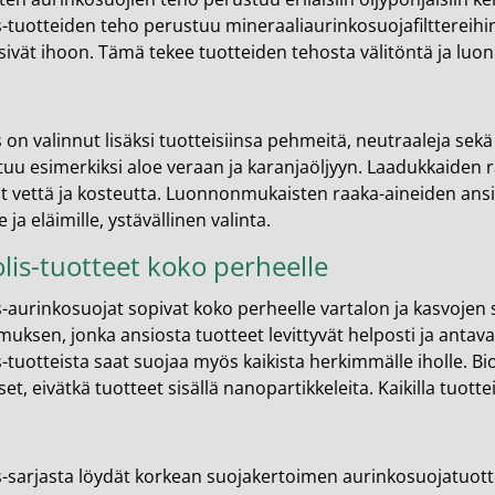
en ihonhoito ja parranajo
s-tuotteiden teho perustuu mineraaliaurinkosuojafilttereihin,
sivät ihoon. Tämä tekee tuotteiden tehosta välitöntä ja luon
voiteet
voiteet
s on valinnut lisäksi tuotteisiinsa pehmeitä, neutraaleja sek
umit
uu esimerkiksi aloe veraan ja karanjaöljyyn. Laadukkaiden 
änympärysvoiteet
t vettä ja kosteutta. Luonnonmukaisten raaka-aineiden ansio
e ja eläimille, ystävällinen valinta.
t ja känsät
lis-tuotteet koko perheelle
lonhoito
s-aurinkosuojat sopivat koko perheelle vartalon ja kasvojen 
osmetiikka
uksen, jonka ansiosta tuotteet levittyvät helposti ja antava
s-tuotteista saat suojaa myös kaikista herkimmälle iholle. Bi
teet
et, eivätkä tuotteet sisällä nanopartikkeleita. Kaikilla tuot
neulaus ja Gua sha
he navigation. Close navigation.
s-sarjasta löydät korkean suojakertoimen aurinkosuojatuotteet