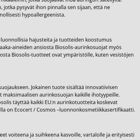
 jotka pysyvät ihon pinnalla sen sijaan, että ne
nollisesti hypoallergeenista.
ä luonnollisia hajusteita ja tuotteiden koostumus
raaka-aineiden ansiosta Biosolis-aurinkosuojat myös
sta Biosolis-tuotteet ovat ympäristölle, kuten vesistöjen
suojaukseen. Jokainen tuote sisältää innovatiivisen
t maksimaalisen aurinkosuojan kaikille ihotyypeille.
osolis täyttää kaikki EU:n aurinkotuotteita koskevat
teilla on Ecocert / Cosmos –luonnonkosmetiikkasertifikaatti.
 voiteena ja suihkeena kasvoille, vartalolle ja erityisesti