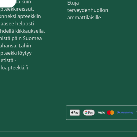
ekemistä kuin
Etuja
en ihonhoito ja parranajo
pteekkireissut.
terveydenhuollon
voiteet
nneksi apteekkiin
ammattilaisille
ääsee helposti
voiteet
hdellä klikkauksella,
mistä päin Suomea
umit
ahansa. Lähin
änympärysvoiteet
pteekki löytyy
etistä -
t ja känsät
loapteekki.fi
lonhoito
osmetiikka
teet
neulaus ja Gua sha
he navigation. Close navigation.