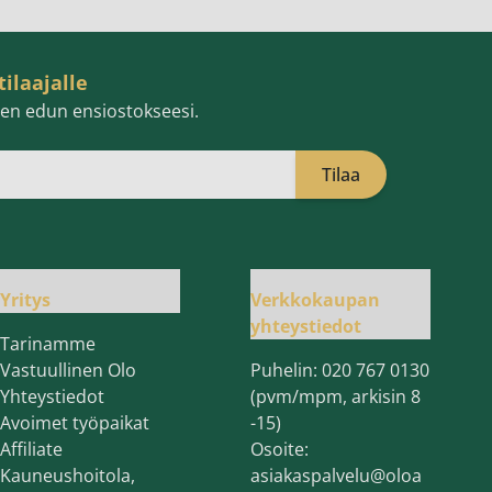
tilaajalle
isen edun ensiostokseesi.
Tilaa
öpostiosoite
Yritys
Verkkokaupan
yhteystiedot
Tarinamme
Vastuullinen Olo
Puhelin:
020 767 0130
Yhteystiedot
(pvm/mpm, arkisin 8
Avoimet työpaikat
-15)
Affiliate
Osoite:
Kauneushoitola,
asiakaspalvelu@oloa