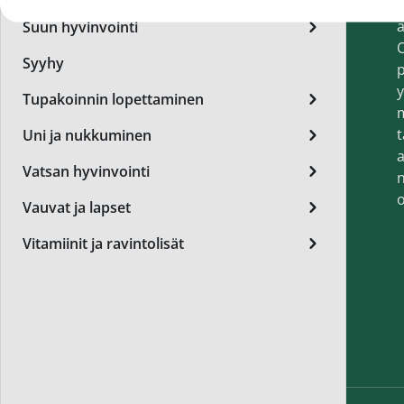
t
Miest
a
Suun hyvinvointi
Perus
O
Syyhy
p
Päivä
y
Tupakoinnin lopettaminen
Seer
t
Uni ja nukkuminen
Silm
a
Vatsan hyvinvointi
n
Syylä
o
Vauvat ja lapset
Varta
Vitamiinit ja ravintolisät
Värik
Yövoi
Mikro
End of t