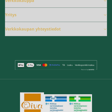
Verkkokauppa
Yritys
Verkkokaupan yhteystiedot