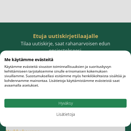
Etuja uutiskirjetilaajalle
Tilaa uutiskirje, saat rahanarvoisen edun
ensiostokseesi.
Me käytämme evästeitä
Käytämme evästeitä sivuston toiminnallisuuksien ja suorituskyvyn
kehittämiseen tarjotaksemme sinulle erinomaisen kokemuksen
sivuillamme. Suostumuksellasi esitämme myös henkilökohtaista sisältöä ja
Sähköpostiosoite
Tilaa
kohdennamme mainontaa. Lisätietoja käyttämistämme evästeistä saat
avaamalla asetukset.
Hyväksy
Lisätietoja
Meistä