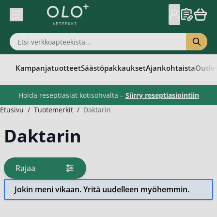
Skip to Content
Kampanjatuotteet
Säästöpakkaukset
Ajankohtaista
Outle
Hoida reseptiasiat kotisohvalta –
Siirry reseptiasiointiin
Etusivu
/
Tuotemerkit
/
Daktarin
Daktarin
Rajaa
tuotteita
Jokin meni vikaan. Yritä uudelleen myöhemmin.