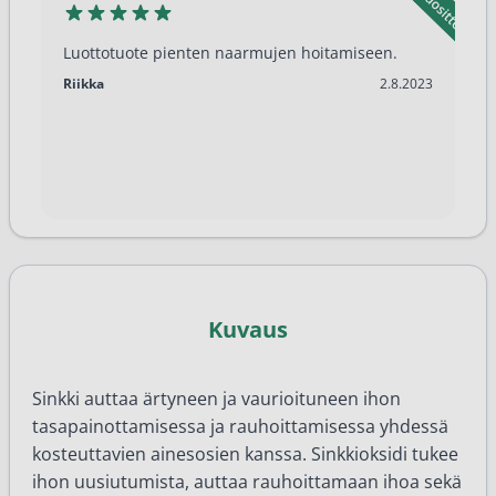
Luottotuote pienten naarmujen hoitamiseen.
2.8.2023
Riikka
2.8.2023
Kuvaus
Sinkki auttaa ärtyneen ja vaurioituneen ihon
tasapainottamisessa ja rauhoittamisessa yhdessä
kosteuttavien ainesosien kanssa. Sinkkioksidi tukee
ihon uusiutumista, auttaa rauhoittamaan ihoa sekä