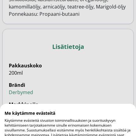
kamomillaöljy, arnicaöljy, teatree-öljy, Marigold-öljy
Ponnekaasu: Propaani-butaani
Lisätietoja
Pakkauskoko
200ml
Brändi
Derbymed
Markkinoija
FaunaPharma
Me käytämme evästeitä
Käytämme evästeitä sivuston toiminnallisuuksien ja suorituskyvyn
SKU
kehittämiseen tarjotaksemme sinulle erinomaisen kokemuksen
sivuillamme. Suostumuksellasi esitämme myös henkilökohtaista sisältöä ja
332748
kohdennamme mainontaa. Lisätietoja käyttämistämme evästeistä saat