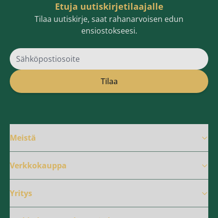
Etuja uutiskirjetilaajalle
Tilaa uutiskirje, saat rahanarvoisen edun
ensiostokseesi.
Sähköpostiosoite
Tilaa
Meistä
Verkkokauppa
Yritys