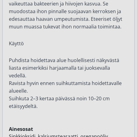
vaikeuttaa bakteerien ja hiivojen kasvua. Se
muodostaa ihon pinnalle suojaavan kerroksen ja
edesauttaa haavan umpeutumista. Eteeriset öljyt
muun muassa tukevat ihon normaalia toimintaa.
Käyttö
Puhdista hoidettava alue huolellisesti näkyvästä
liasta esimerkiksi harjaamalla tai juoksevalla
vedellä.
Ravista hyvin ennen suihkuttamista hoidettavalle
alueelle.
Suihkuta 2–3 kertaa päivässä noin 10–20 cm
etäisyydeltä.
Ainesosat
Sinkkioksidi, kalsiumstearaatti, oreganoöljy,