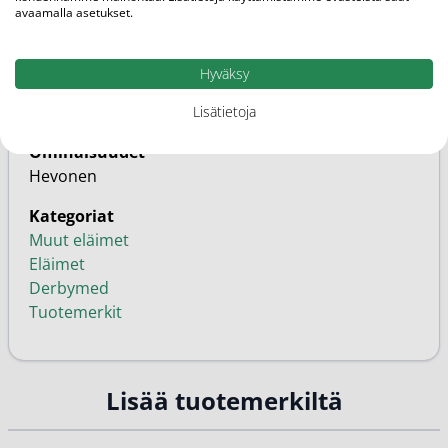
avaamalla asetukset.
EAN
4050478792781
Hyväksy
Perhe
Vapaakaupan tuote
Lisätietoja
Ominaisuudet
Hevonen
Kategoriat
Muut eläimet
Eläimet
Derbymed
Tuotemerkit
Lisää tuotemerkiltä