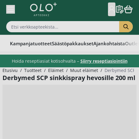
Skip to Content
Kampanjatuotteet
Säästöpakkaukset
Ajankohtaista
Outle
Hoida reseptiasiat kotisohvalta –
Siirry reseptiasiointiin
Etusivu
/
Tuotteet
/
Eläimet
/
Muut eläimet
/
Derbymed SCP si
Derbymed SCP sinkkispray hevosille 200 ml