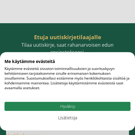
Etuja uutiskirjetilaajalle
Tilaa uutiskirje, saat rahanarvoisen edun
ensiostokseesi.
Me käytämme evästeitä
Käytämme evästeitä sivuston toiminnallisuuksien ja suorituskyvyn
kehittämiseen tarjotaksemme sinulle erinomaisen kokemuksen
sivuillamme. Suostumuksellasi esitämme myös henkilökohtaista sisältöä ja
Sähköpostiosoite
Tilaa
kohdennamme mainontaa. Lisätietoja käyttämistämme evästeistä saat
avaamalla asetukset.
Hyväksy
Lisätietoja
Meistä