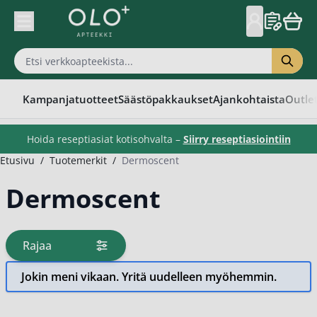
Skip to Content
Kampanjatuotteet
Säästöpakkaukset
Ajankohtaista
Outle
Hoida reseptiasiat kotisohvalta –
Siirry reseptiasiointiin
Etusivu
/
Tuotemerkit
/
Dermoscent
Dermoscent
Rajaa
tuotteita
Jokin meni vikaan. Yritä uudelleen myöhemmin.