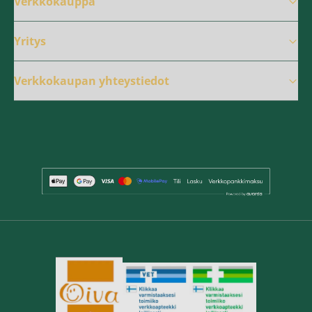
Verkkokauppa
Yritys
Verkkokaupan yhteystiedot