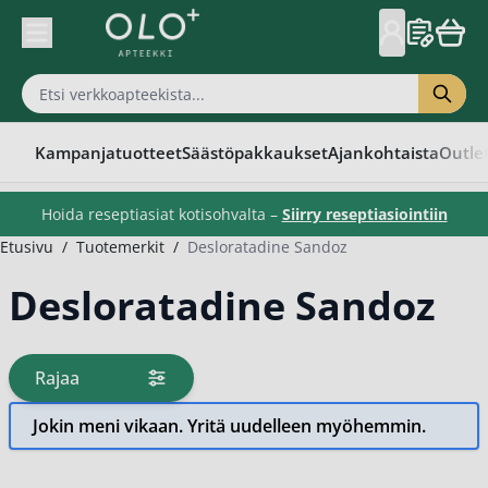
Skip to Content
Kampanjatuotteet
Säästöpakkaukset
Ajankohtaista
Outle
Hoida reseptiasiat kotisohvalta –
Siirry reseptiasiointiin
Etusivu
/
Tuotemerkit
/
Desloratadine Sandoz
Desloratadine Sandoz
Rajaa
tuotteita
Jokin meni vikaan. Yritä uudelleen myöhemmin.