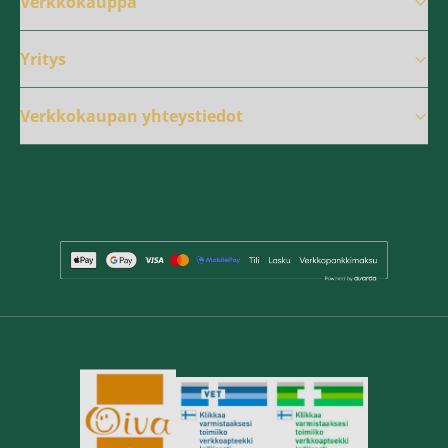
Verkkokauppa
Yritys
Verkkokaupan yhteystiedot