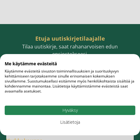
Etuja uutiskirjetilaajalle
Tilaa uutiskirje, saat rahanarvoisen edun
ensiostokseesi.
Me käytämme evästeitä
Käytämme evästeitä sivuston toiminnallisuuksien ja suorituskyvyn
kehittämiseen tarjotaksemme sinulle erinomaisen kokemuksen
sivuillamme. Suostumuksellasi esitämme myös henkilökohtaista sisältöä ja
Sähköpostiosoite
Tilaa
kohdennamme mainontaa. Lisätietoja käyttämistämme evästeistä saat
avaamalla asetukset.
Hyväksy
Lisätietoja
Meistä