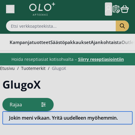
Skip to Content
Kampanjatuotteet
Säästöpakkaukset
Ajankohtaista
Outle
Hoida reseptiasiat kotisohvalta –
Siirry reseptiasiointiin
Etusivu
/
Tuotemerkit
/
GlugoX
GlugoX
Rajaa
tuotteita
Jokin meni vikaan. Yritä uudelleen myöhemmin.