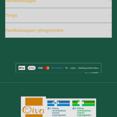
Verkkokauppa
Yritys
Verkkokaupan yhteystiedot