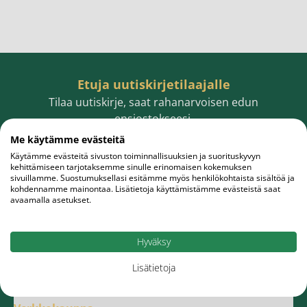
Etuja uutiskirjetilaajalle
Tilaa uutiskirje, saat rahanarvoisen edun
ensiostokseesi.
Me käytämme evästeitä
Käytämme evästeitä sivuston toiminnallisuuksien ja suorituskyvyn
kehittämiseen tarjotaksemme sinulle erinomaisen kokemuksen
sivuillamme. Suostumuksellasi esitämme myös henkilökohtaista sisältöä ja
Sähköpostiosoite
Tilaa
kohdennamme mainontaa. Lisätietoja käyttämistämme evästeistä saat
avaamalla asetukset.
Hyväksy
Lisätietoja
Meistä