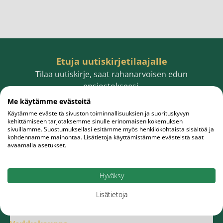
Etuja uutiskirjetilaajalle
Tilaa uutiskirje, saat rahanarvoisen edun
ensiostokseesi.
Me käytämme evästeitä
Käytämme evästeitä sivuston toiminnallisuuksien ja suorituskyvyn
kehittämiseen tarjotaksemme sinulle erinomaisen kokemuksen
sivuillamme. Suostumuksellasi esitämme myös henkilökohtaista sisältöä ja
Sähköpostiosoite
Tilaa
kohdennamme mainontaa. Lisätietoja käyttämistämme evästeistä saat
avaamalla asetukset.
Hyväksy
Lisätietoja
Meistä