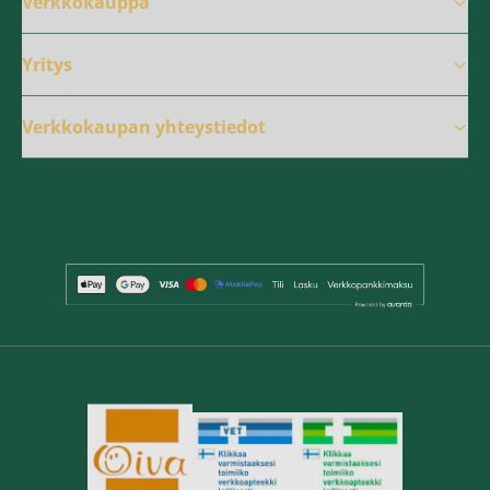
Verkkokauppa
Yritys
Verkkokaupan yhteystiedot