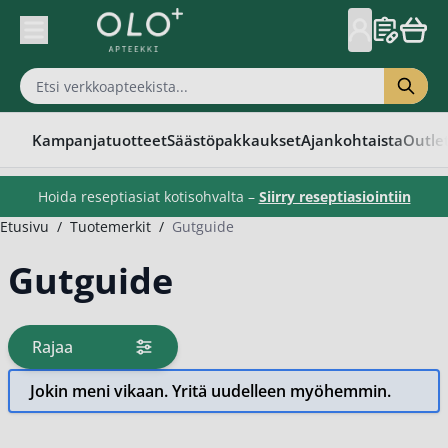
Skip to Content
Kampanjatuotteet
Säästöpakkaukset
Ajankohtaista
Outle
Hoida reseptiasiat kotisohvalta –
Siirry reseptiasiointiin
Etusivu
/
Tuotemerkit
/
Gutguide
Gutguide
Rajaa
tuotteita
Jokin meni vikaan. Yritä uudelleen myöhemmin.