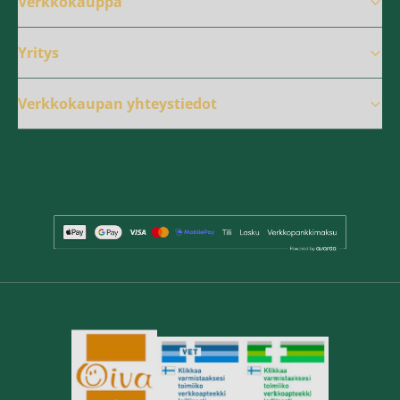
Verkkokauppa
Yritys
Verkkokaupan yhteystiedot