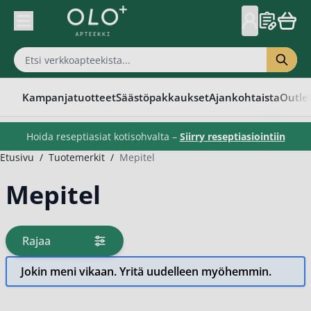
Skip to Content
Kampanjatuotteet
Säästöpakkaukset
Ajankohtaista
Outle
Hoida reseptiasiat kotisohvalta –
Siirry reseptiasiointiin
Etusivu
/
Tuotemerkit
/
Mepitel
Mepitel
Rajaa
tuotteita
Jokin meni vikaan. Yritä uudelleen myöhemmin.