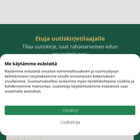
Etuja uutiskirjetilaajalle
Tilaa uutiskirje, saat rahanarvoisen edun
ensiostokseesi.
Me käytämme evästeitä
Käytämme evästeitä sivuston toiminnallisuuksien ja suorituskyvyn
kehittämiseen tarjotaksemme sinulle erinomaisen kokemuksen
sivuillamme. Suostumuksellasi esitämme myös henkilökohtaista sisältöä ja
Sähköpostiosoite
Tilaa
kohdennamme mainontaa. Lisätietoja käyttämistämme evästeistä saat
avaamalla asetukset.
Hyväksy
Lisätietoja
Meistä