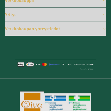
Verkkokauppa
Yritys
Verkkokaupan yhteystiedot