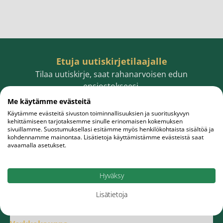
Etuja uutiskirjetilaajalle
Tilaa uutiskirje, saat rahanarvoisen edun
ensiostokseesi.
Me käytämme evästeitä
Käytämme evästeitä sivuston toiminnallisuuksien ja suorituskyvyn
kehittämiseen tarjotaksemme sinulle erinomaisen kokemuksen
sivuillamme. Suostumuksellasi esitämme myös henkilökohtaista sisältöä ja
Sähköpostiosoite
Tilaa
kohdennamme mainontaa. Lisätietoja käyttämistämme evästeistä saat
avaamalla asetukset.
Hyväksy
Lisätietoja
Meistä