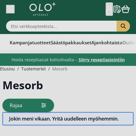
Skip to Content
Kampanjatuotteet
Säästöpakkaukset
Ajankohtaista
Outle
Hoida reseptiasiat kotisohvalta –
Siirry reseptiasiointiin
Etusivu
/
Tuotemerkit
/
Mesorb
Mesorb
Rajaa
tuotteita
Jokin meni vikaan. Yritä uudelleen myöhemmin.