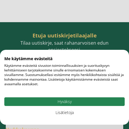
Etuja uutiskirjetilaajalle
Tilaa uutiskirje, saat rahanarvoisen edun
ensiostokseesi.
Me käytämme evästeitä
Käytämme evästeitä sivuston toiminnallisuuksien ja suorituskyvyn
kehittämiseen tarjotaksemme sinulle erinomaisen kokemuksen
sivuillamme. Suostumuksellasi esitämme myös henkilökohtaista sisältöä ja
Sähköpostiosoite
Tilaa
kohdennamme mainontaa. Lisätietoja käyttämistämme evästeistä saat
avaamalla asetukset.
Hyväksy
Lisätietoja
Meistä