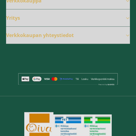
Verkkokauppa
Yritys
Verkkokaupan yhteystiedot