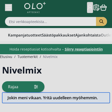
Skip to Content
Kampanjatuotteet
Säästöpakkaukset
Ajankohtaista
Outle
Hoida reseptiasiat kotisohvalta –
Siirry reseptiasiointiin
Etusivu
/
Tuotemerkit
/
Nivelmix
Nivelmix
Rajaa
tuotteita
Jokin meni vikaan. Yritä uudelleen myöhemmin.