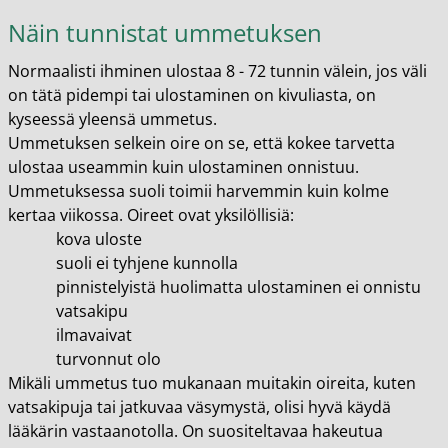
Näin tunnistat ummetuksen
Normaalisti ihminen ulostaa 8 - 72 tunnin välein, jos väli
on tätä pidempi tai ulostaminen on kivuliasta, on
kyseessä yleensä ummetus.
Ummetuksen selkein oire on se, että kokee tarvetta
ulostaa useammin kuin ulostaminen onnistuu.
Ummetuksessa suoli toimii harvemmin kuin kolme
kertaa viikossa. Oireet ovat yksilöllisiä:
kova uloste
suoli ei tyhjene kunnolla
pinnistelyistä huolimatta ulostaminen ei onnistu
vatsakipu
ilmavaivat
turvonnut olo
Mikäli ummetus tuo mukanaan muitakin oireita, kuten
vatsakipuja tai jatkuvaa väsymystä, olisi hyvä käydä
lääkärin vastaanotolla. On suositeltavaa hakeutua