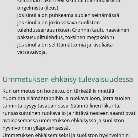
seinämän rakenteellisista tai toiminnallisista
ongelmista (ileus)
jos sinulla on puhkeama suolen seinämässä
jos sinulla on jokin vakava suoliston
tulehdussairaus (kuten Crohnin tauti, haavainen
paksusuolitulehdus, toksinen megakolon)
jos sinulla on selittämättömiä ja kivuliaita
vatsavaivoja.
Ummetuksen ehkäisy tulevaisuudessa
Kun ummetus on hoidettu, on tärkeää kiinnittää
huomiota elämäntapoihin ja ruokavalioon, jotta suolen
toiminta pysyy tasapainossa. Säännöllinen liikunta,
runsaskuituinen ruokavalio ja riittävä nesteen saanti ovat
avainasemassa ummetuksen ehkäisyssä ja suoliston
hyvinvoinnin ylläpitämisessä.
Ummetuksen ehkäisemiseksi ja suoliston hyvinvoinnin