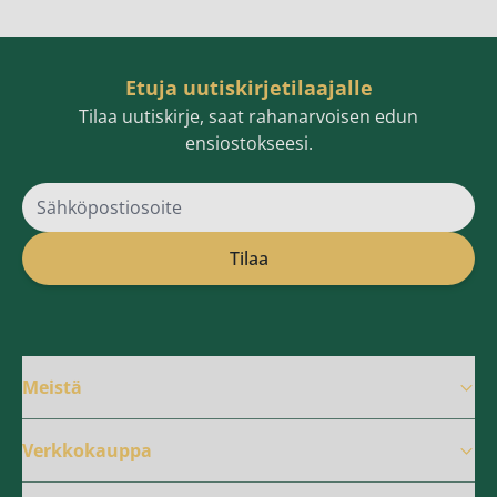
Etuja uutiskirjetilaajalle
Tilaa uutiskirje, saat rahanarvoisen edun
ensiostokseesi.
Sähköpostiosoite
Tilaa
Meistä
Verkkokauppa