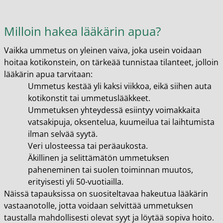
Milloin hakea lääkärin apua?
Vaikka ummetus on yleinen vaiva, joka usein voidaan
hoitaa kotikonstein, on tärkeää tunnistaa tilanteet, jolloin
lääkärin apua tarvitaan:
Ummetus kestää yli kaksi viikkoa, eikä siihen auta
kotikonstit tai ummetuslääkkeet.
Ummetuksen yhteydessä esiintyy voimakkaita
vatsakipuja, oksentelua, kuumeilua tai laihtumista
ilman selvää syytä.
Veri ulosteessa tai peräaukosta.
Äkillinen ja selittämätön ummetuksen
paheneminen tai suolen toiminnan muutos,
erityisesti yli 50-vuotiailla.
Näissä tapauksissa on suositeltavaa hakeutua lääkärin
vastaanotolle, jotta voidaan selvittää ummetuksen
taustalla mahdollisesti olevat syyt ja löytää sopiva hoito.