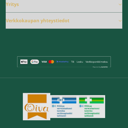
Yritys
Verkkokaupan yhteystiedot