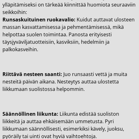
ylläpitämiseksi on tärkeää kiinnittää huomiota seuraaviin
seikkoihin:
Runsaskuituinen ruokavalio:
Kuidut auttavat ulosteen
massan kasvattamisessa ja pehmentämisessä, mikä
helpottaa suolen toimintaa. Panosta erityisesti
täysjyväviljatuotteisiin, kasviksiin, hedelmiin ja
palkokasveihin.
Riittävä nesteen saanti:
Juo runsaasti vettä ja muita
nesteitä päivän aikana. Nesteytys auttaa ulostetta
liikkumaan suolistossa helpommin.
Säännöllinen liikunta:
Liikunta edistää suoliston
liikkeitä ja auttaa ehkäisemään ummetusta. Pyri
liikkumaan säännöllisesti, esimerkiksi kävely, juoksu,
pyöräily tai uinti ovat hyviä vaihtoehtoja.