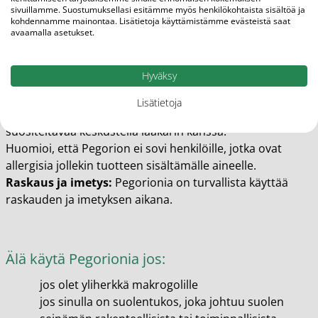
sivuillamme. Suostumuksellasi esitämme myös henkilökohtaista sisältöä ja
Onko Pegorionilla haittavaikutuksia?
kohdennamme mainontaa. Lisätietoja käyttämistämme evästeistä saat
avaamalla asetukset.
Pegorion on yleisesti ottaen hyvin siedetty tuote, eikä
sillä ole vakavia sivuvaikutuksia. Joillakin käyttäjillä
Hyväksy
saattaa esiintyä lieviä vatsakipuja, ilmavaivoja tai ripulia,
mutta nämä oireet ovat yleensä ohimeneviä. Jos
Lisätietoja
sivuvaikutukset ovat voimakkaita tai pitkäkestoisia, on
suositeltavaa keskustella lääkärin kanssa.
Huomioi, että Pegorion ei sovi henkilöille, jotka ovat
allergisia jollekin tuotteen sisältämälle aineelle.
Raskaus ja imetys:
Pegorionia on turvallista käyttää
raskauden ja imetyksen aikana.
Älä käytä Pegorionia jos:
jos olet yliherkkä makrogolille
jos sinulla on suolentukos, joka johtuu suolen