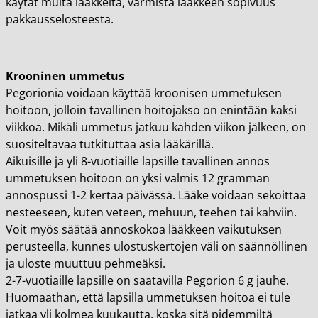
käytät muita lääkkeitä, varmista lääkkeen sopivuus
pakkausselosteesta.
Krooninen ummetus
Pegorionia voidaan käyttää kroonisen ummetuksen
hoitoon, jolloin tavallinen hoitojakso on enintään kaksi
viikkoa. Mikäli ummetus jatkuu kahden viikon jälkeen, on
suositeltavaa tutkituttaa asia lääkärillä.
Aikuisille ja yli 8-vuotiaille lapsille tavallinen annos
ummetuksen hoitoon on yksi valmis 12 gramman
annospussi 1-2 kertaa päivässä. Lääke voidaan sekoittaa
nesteeseen, kuten veteen, mehuun, teehen tai kahviin.
Voit myös säätää annoskokoa lääkkeen vaikutuksen
perusteella, kunnes ulostuskertojen väli on säännöllinen
ja uloste muuttuu pehmeäksi.
2-7-vuotiaille lapsille on saatavilla Pegorion 6 g jauhe.
Huomaathan, että lapsilla ummetuksen hoitoa ei tule
jatkaa yli kolmea kuukautta, koska sitä pidemmiltä