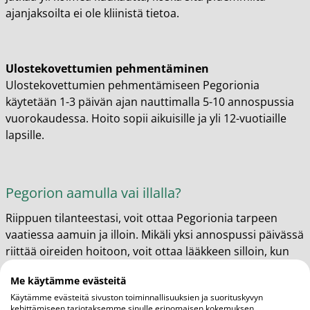
ajanjaksoilta ei ole kliinistä tietoa.
Ulostekovettumien pehmentäminen
Ulostekovettumien pehmentämiseen Pegorionia
käytetään 1-3 päivän ajan nauttimalla 5-10 annospussia
vuorokaudessa. Hoito sopii aikuisille ja yli 12-vuotiaille
lapsille.
Pegorion aamulla vai illalla?
Riippuen tilanteestasi, voit ottaa Pegorionia tarpeen
vaatiessa aamuin ja illoin. Mikäli yksi annospussi päivässä
riittää oireiden hoitoon, voit ottaa lääkkeen silloin, kun
koet sen olevan itsellesi tehokkainta.
Me käytämme evästeitä
Käytämme evästeitä sivuston toiminnallisuuksien ja suorituskyvyn
kehittämiseen tarjotaksemme sinulle erinomaisen kokemuksen