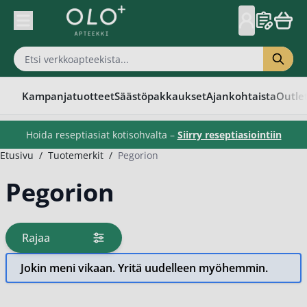
Skip to Content
Kampanjatuotteet
Säästöpakkaukset
Ajankohtaista
Outle
Hoida reseptiasiat kotisohvalta –
Siirry reseptiasiointiin
Etusivu
/
Tuotemerkit
/
Pegorion
Pegorion
Rajaa
tuotteita
Jokin meni vikaan. Yritä uudelleen myöhemmin.