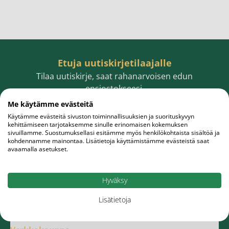
Etuja uutiskirjetilaajalle
Tilaa uutiskirje, saat rahanarvoisen edun
ensiostokseesi.
Me käytämme evästeitä
Käytämme evästeitä sivuston toiminnallisuuksien ja suorituskyvyn
kehittämiseen tarjotaksemme sinulle erinomaisen kokemuksen
sivuillamme. Suostumuksellasi esitämme myös henkilökohtaista sisältöä ja
Sähköpostiosoite
Tilaa
kohdennamme mainontaa. Lisätietoja käyttämistämme evästeistä saat
avaamalla asetukset.
Hyväksy
Lisätietoja
Meistä