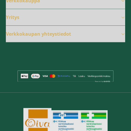
Verkkokauppa
Yritys
Verkkokaupan yhteystiedot