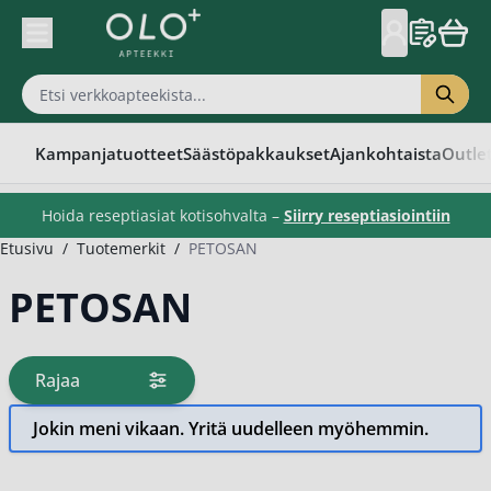
Skip to Content
Kampanjatuotteet
Säästöpakkaukset
Ajankohtaista
Outle
Hoida reseptiasiat kotisohvalta –
Siirry reseptiasiointiin
Etusivu
/
Tuotemerkit
/
PETOSAN
PETOSAN
Rajaa
tuotteita
Jokin meni vikaan. Yritä uudelleen myöhemmin.