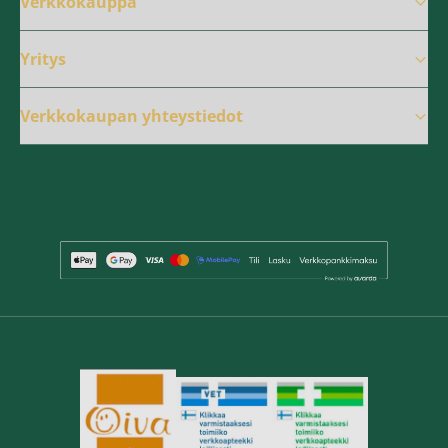
Verkkokauppa
Yritys
Verkkokaupan yhteystiedot