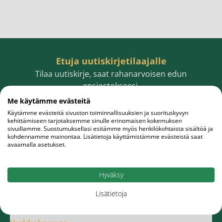
Etuja uutiskirjetilaajalle
Tilaa uutiskirje, saat rahanarvoisen edun
ensiostokseesi.
Me käytämme evästeitä
Käytämme evästeitä sivuston toiminnallisuuksien ja suorituskyvyn
kehittämiseen tarjotaksemme sinulle erinomaisen kokemuksen
sivuillamme. Suostumuksellasi esitämme myös henkilökohtaista sisältöä ja
Sähköpostiosoite
Tilaa
kohdennamme mainontaa. Lisätietoja käyttämistämme evästeistä saat
avaamalla asetukset.
Hyväksy
Lisätietoja
Meistä