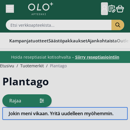
Skip to Content
Kampanjatuotteet
Säästöpakkaukset
Ajankohtaista
Outle
Hoida reseptiasiat kotisohvalta –
Siirry reseptiasiointiin
Etusivu
/
Tuotemerkit
/
Plantago
Plantago
Rajaa
tuotteita
Jokin meni vikaan. Yritä uudelleen myöhemmin.