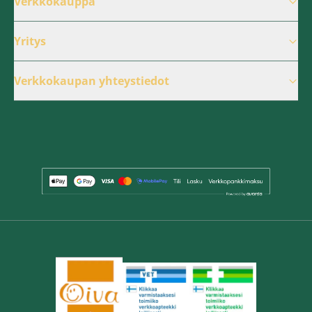
Verkkokauppa
Yritys
Verkkokaupan yhteystiedot