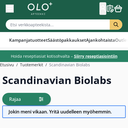
Skip to Content
Kampanjatuotteet
Säästöpakkaukset
Ajankohtaista
Outle
Hoida reseptiasiat kotisohvalta –
Siirry reseptiasiointiin
Etusivu
/
Tuotemerkit
/
Scandinavian Biolabs
Scandinavian Biolabs
Rajaa
tuotteita
Jokin meni vikaan. Yritä uudelleen myöhemmin.