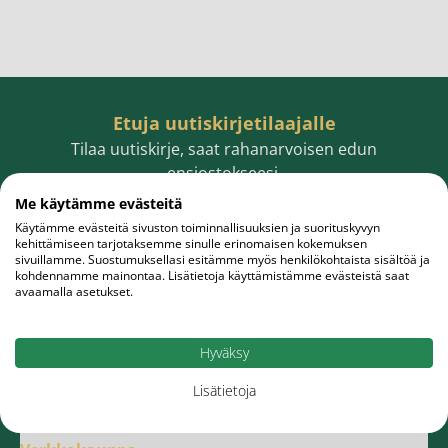
Etuja uutiskirjetilaajalle
Tilaa uutiskirje, saat rahanarvoisen edun
ensiostokseesi.
Me käytämme evästeitä
Käytämme evästeitä sivuston toiminnallisuuksien ja suorituskyvyn
kehittämiseen tarjotaksemme sinulle erinomaisen kokemuksen
sivuillamme. Suostumuksellasi esitämme myös henkilökohtaista sisältöä ja
Sähköpostiosoite
Tilaa
kohdennamme mainontaa. Lisätietoja käyttämistämme evästeistä saat
avaamalla asetukset.
Hyväksy
Lisätietoja
Meistä