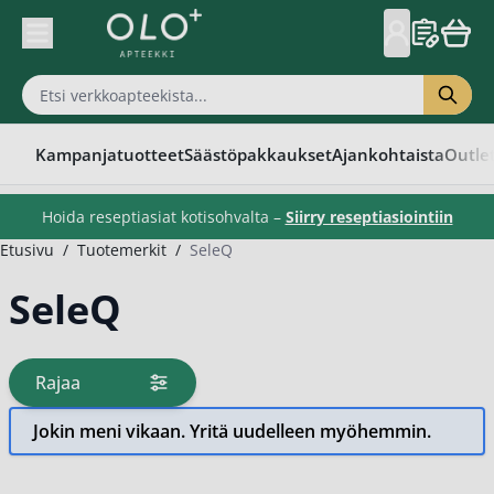
Skip to Content
Kampanjatuotteet
Säästöpakkaukset
Ajankohtaista
Outle
Hoida reseptiasiat kotisohvalta –
Siirry reseptiasiointiin
Etusivu
/
Tuotemerkit
/
SeleQ
SeleQ
Rajaa
tuotteita
Jokin meni vikaan. Yritä uudelleen myöhemmin.