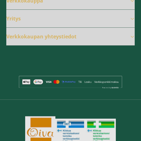
Verkkokauppa
Yritys
Verkkokaupan yhteystiedot