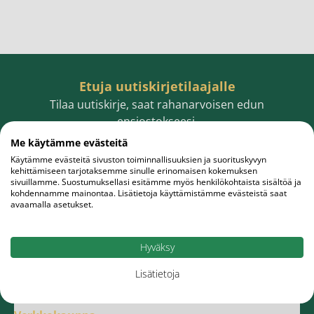
Etuja uutiskirjetilaajalle
Tilaa uutiskirje, saat rahanarvoisen edun
ensiostokseesi.
Me käytämme evästeitä
Käytämme evästeitä sivuston toiminnallisuuksien ja suorituskyvyn
kehittämiseen tarjotaksemme sinulle erinomaisen kokemuksen
sivuillamme. Suostumuksellasi esitämme myös henkilökohtaista sisältöä ja
Sähköpostiosoite
Tilaa
kohdennamme mainontaa. Lisätietoja käyttämistämme evästeistä saat
avaamalla asetukset.
Hyväksy
Lisätietoja
Meistä