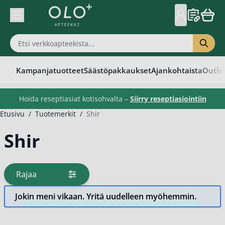
Skip to Content
Kampanjatuotteet
Säästöpakkaukset
Ajankohtaista
Outle
Hoida reseptiasiat kotisohvalta –
Siirry reseptiasiointiin
Etusivu
/
Tuotemerkit
/
Shir
Shir
Rajaa
tuotteita
Jokin meni vikaan. Yritä uudelleen myöhemmin.