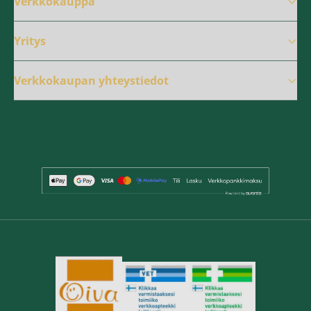
Verkkokauppa
Yritys
Verkkokaupan yhteystiedot