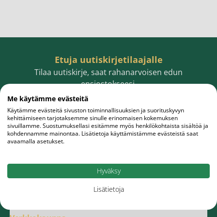
Etuja uutiskirjetilaajalle
Tilaa uutiskirje, saat rahanarvoisen edun
ensiostokseesi.
Me käytämme evästeitä
Käytämme evästeitä sivuston toiminnallisuuksien ja suorituskyvyn
kehittämiseen tarjotaksemme sinulle erinomaisen kokemuksen
sivuillamme. Suostumuksellasi esitämme myös henkilökohtaista sisältöä ja
Sähköpostiosoite
Tilaa
kohdennamme mainontaa. Lisätietoja käyttämistämme evästeistä saat
avaamalla asetukset.
Hyväksy
Lisätietoja
Meistä