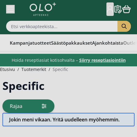
Skip to Content
Kampanjatuotteet
Säästöpakkaukset
Ajankohtaista
Outle
Hoida reseptiasiat kotisohvalta –
Siirry reseptiasiointiin
Etusivu
/
Tuotemerkit
/
Specific
Specific
Rajaa
tuotteita
Jokin meni vikaan. Yritä uudelleen myöhemmin.