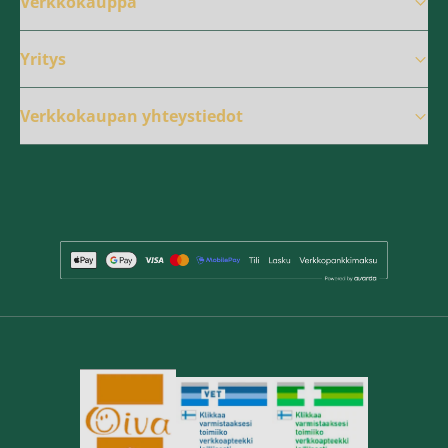
Verkkokauppa
Yritys
Verkkokaupan yhteystiedot