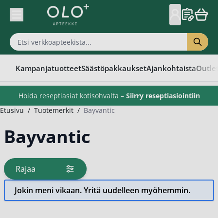
Skip to Content
Kampanjatuotteet
Säästöpakkaukset
Ajankohtaista
Outle
Hoida reseptiasiat kotisohvalta –
Siirry reseptiasiointiin
Etusivu
/
Tuotemerkit
/
Bayvantic
Bayvantic
Rajaa
tuotteita
Jokin meni vikaan. Yritä uudelleen myöhemmin.