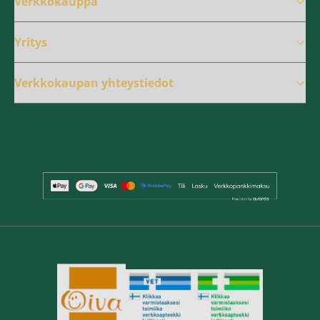
Verkkokauppa
Yritys
Verkkokaupan yhteystiedot