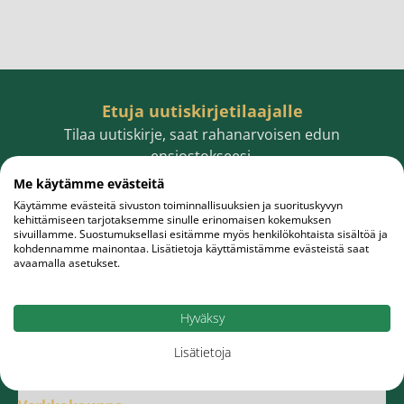
Etuja uutiskirjetilaajalle
Tilaa uutiskirje, saat rahanarvoisen edun
ensiostokseesi.
Me käytämme evästeitä
Käytämme evästeitä sivuston toiminnallisuuksien ja suorituskyvyn
kehittämiseen tarjotaksemme sinulle erinomaisen kokemuksen
sivuillamme. Suostumuksellasi esitämme myös henkilökohtaista sisältöä ja
Sähköpostiosoite
Tilaa
kohdennamme mainontaa. Lisätietoja käyttämistämme evästeistä saat
avaamalla asetukset.
Hyväksy
Lisätietoja
Meistä