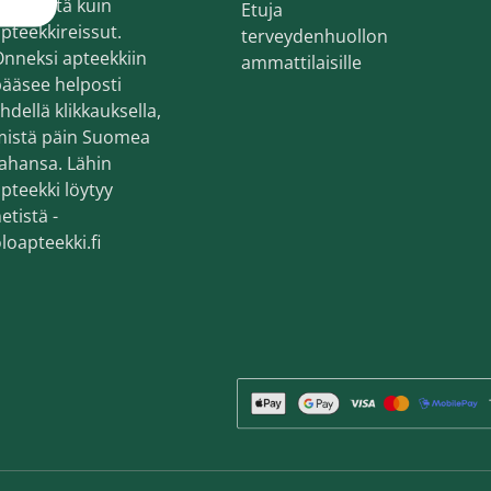
ekemistä kuin
Etuja
en ihonhoito ja parranajo
pteekkireissut.
terveydenhuollon
voiteet
nneksi apteekkiin
ammattilaisille
ääsee helposti
voiteet
hdellä klikkauksella,
mistä päin Suomea
umit
ahansa. Lähin
änympärysvoiteet
pteekki löytyy
etistä -
t ja känsät
loapteekki.fi
lonhoito
osmetiikka
teet
neulaus ja Gua sha
he navigation. Close navigation.