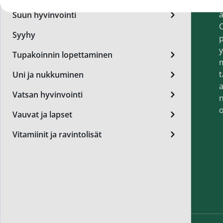
t
Miest
a
Suun hyvinvointi
Perus
O
Syyhy
p
Päivä
y
Tupakoinnin lopettaminen
Seer
t
Uni ja nukkuminen
Silm
a
Vatsan hyvinvointi
n
Syylä
o
Vauvat ja lapset
Varta
Vitamiinit ja ravintolisät
Värik
Yövoi
Mikro
End of t