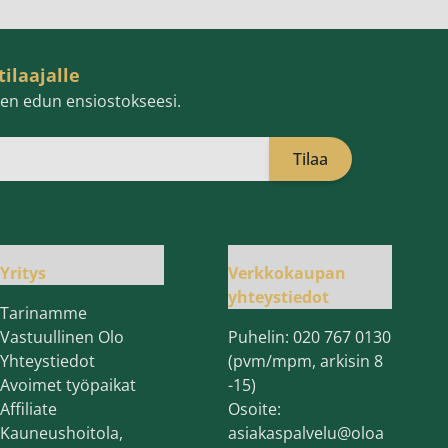
tilaajalle
isen edun ensiostokseesi.
Tilaa
öpostiosoite
Yritys
Verkkokaupan
yhteystiedot
Tarinamme
Vastuullinen Olo
Puhelin:
020 767 0130
Yhteystiedot
(pvm/mpm, arkisin 8
Avoimet työpaikat
-15)
Affiliate
Osoite:
Kauneushoitola,
asiakaspalvelu@oloa