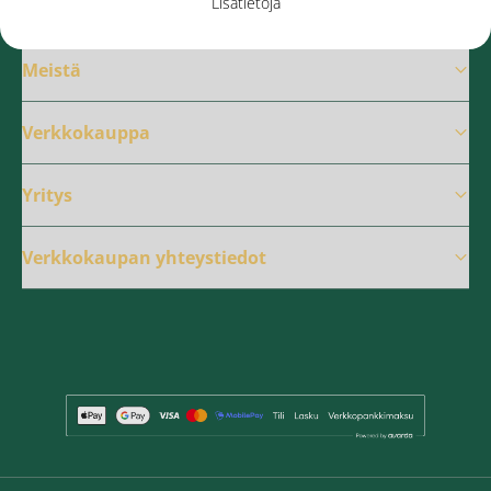
Lisätietoja
Meistä
Verkkokauppa
Yritys
Verkkokaupan yhteystiedot