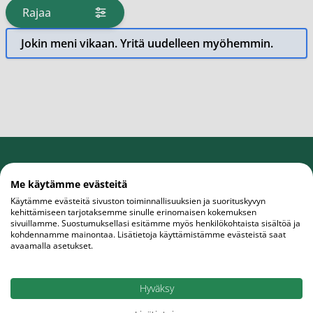
Rajaa
tuotteita
Jokin meni vikaan. Yritä uudelleen myöhemmin.
Etuja uutiskirjetilaajalle
Me käytämme evästeitä
Tilaa uutiskirje, saat rahanarvoisen edun
Käytämme evästeitä sivuston toiminnallisuuksien ja suorituskyvyn
ensiostokseesi.
kehittämiseen tarjotaksemme sinulle erinomaisen kokemuksen
sivuillamme. Suostumuksellasi esitämme myös henkilökohtaista sisältöä ja
kohdennamme mainontaa. Lisätietoja käyttämistämme evästeistä saat
avaamalla asetukset.
Sähköpostiosoite
Tilaa
Hyväksy