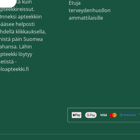
ekemistä kuin
Etuja
en ihonhoito ja parranajo
pteekkireissut.
terveydenhuollon
voiteet
nneksi apteekkiin
ammattilaisille
ääsee helposti
voiteet
hdellä klikkauksella,
mistä päin Suomea
umit
ahansa. Lähin
änympärysvoiteet
pteekki löytyy
etistä -
t ja känsät
loapteekki.fi
lonhoito
osmetiikka
teet
neulaus ja Gua sha
he navigation. Close navigation.