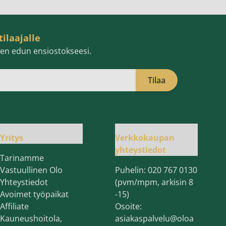
tilaajalle
isen edun ensiostokseesi.
Tilaa
öpostiosoite
Yritys
Verkkokaupan
yhteystiedot
Tarinamme
Vastuullinen Olo
Puhelin:
020 767 0130
Yhteystiedot
(pvm/mpm, arkisin 8
Avoimet työpaikat
-15)
Affiliate
Osoite:
Kauneushoitola,
asiakaspalvelu@oloa