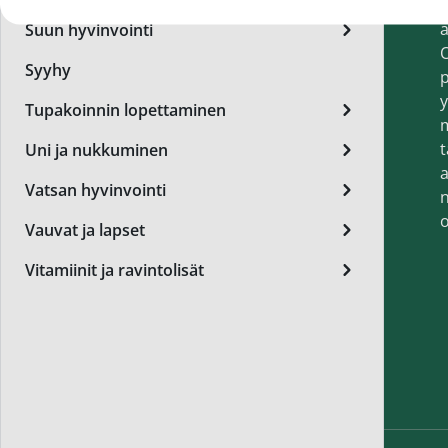
t
Miest
a
Suun hyvinvointi
Perus
O
Syyhy
p
Päivä
y
Tupakoinnin lopettaminen
Seer
t
Uni ja nukkuminen
Silm
a
Vatsan hyvinvointi
n
Syylä
o
Vauvat ja lapset
Varta
Vitamiinit ja ravintolisät
Värik
Yövoi
Mikro
End of t