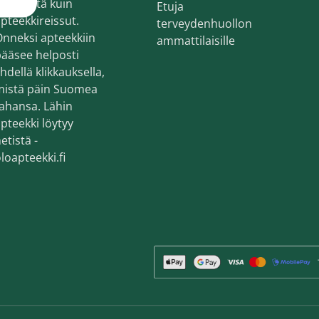
ekemistä kuin
Etuja
en ihonhoito ja parranajo
pteekkireissut.
terveydenhuollon
voiteet
nneksi apteekkiin
ammattilaisille
ääsee helposti
voiteet
hdellä klikkauksella,
mistä päin Suomea
umit
ahansa. Lähin
änympärysvoiteet
pteekki löytyy
etistä -
t ja känsät
loapteekki.fi
lonhoito
osmetiikka
teet
neulaus ja Gua sha
he navigation. Close navigation.