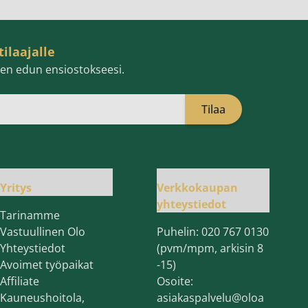
tilaajalle
isen edun ensiostokseesi.
Tilaa
öpostiosoite
Yritys
Verkkokaupan
yhteystiedot
Tarinamme
Vastuullinen Olo
Puhelin:
020 767 0130
Yhteystiedot
(pvm/mpm, arkisin 8
Avoimet työpaikat
-15)
Affiliate
Osoite:
Kauneushoitola,
asiakaspalvelu@oloa