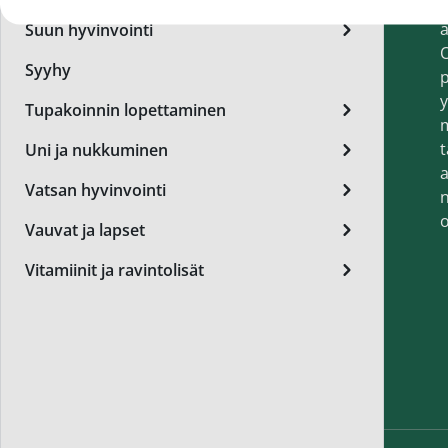
t
Miest
a
Suun hyvinvointi
Perus
O
Syyhy
p
Päivä
y
Tupakoinnin lopettaminen
Seer
t
Uni ja nukkuminen
Silm
a
Vatsan hyvinvointi
n
Syylä
o
Vauvat ja lapset
Varta
Vitamiinit ja ravintolisät
Värik
Yövoi
Mikro
End of t