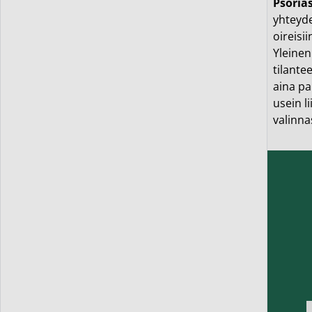
Psoria
yhteyde
oireisii
Yleinen
tilante
aina pa
usein l
valinna