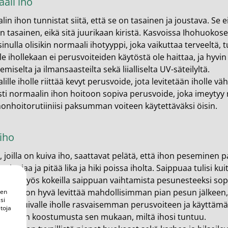
ali iho
in ihon tunnistat siitä, että se on tasainen ja joustava. Se e
än tasainen, eikä sitä juurikaan kiristä. Kasvoissa Ihohuokos
sinulla olisikin normaali ihotyyppi, joka vaikuttaa terveeltä, 
le ihollekaan ei perusvoiteiden käytöstä ole haittaa, ja hyv
miselta ja ilmansaasteilta sekä liialliselta UV-säteilyltä.
ille iholle riittää kevyt perusvoide, jota levitetään iholle v
ti normaalin ihon hoitoon sopiva perusvoide, joka imeytyy n
ihonhoitorutiiniisi paksumman voiteen käytettäväksi öisin.
iho
, joilla on kuiva iho, saattavat pelätä, että ihon peseminen p
ygieniaa ja pitää lika ja hiki poissa iholta. Saippuaa tulisi k
. Voit myös kokeilla saippuan vaihtamista pesunesteeksi sop
voide on hyvä levittää mahdollisimman pian pesun jälkeen, 
een
si
malla kuivalle iholle rasvaisemman perusvoiteen ja käyttämäll
toja
voiteen koostumusta sen mukaan, miltä ihosi tuntuu.