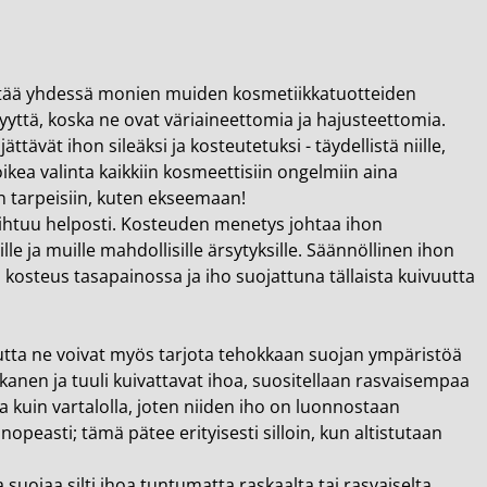
äyttää yhdessä monien muiden kosmetiikkatuotteiden
kyyttä, koska ne ovat väriaineettomia ja hajusteettomia.
tävät ihon sileäksi ja kosteutetuksi - täydellistä niille,
ikea valinta kaikkiin kosmeettisiin ongelmiin aina
 tarpeisiin, kuten ekseemaan!
ihtuu helposti. Kosteuden menetys johtaa ihon
le ja muille mahdollisille ärsytyksille. Säännöllinen ihon
, kosteus tasapainossa ja iho suojattuna tällaista kuivuutta
mutta ne voivat myös tarjota tehokkaan suojan ympäristöä
kanen ja tuuli kuivattavat ihoa, suositellaan rasvaisempaa
kuin vartalolla, joten niiden iho on luonnostaan
peasti; tämä pätee erityisesti silloin, kun altistutaan
ojaa silti ihoa tuntumatta raskaalta tai rasvaiselta