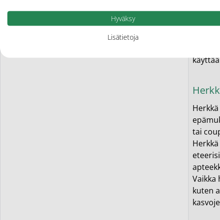
Kuivall
että si
Hyväksy
Apobas
Erittäi
Lisätietoja
käytett
käyttää
Herkk
Herkkä 
epämuka
tai cou
Herkkä 
eteerisi
apteekk
Vaikka 
kuten au
kasvoje