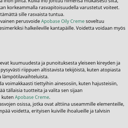
evä ihon pinta. Kuiva iho johtuu nimensä mukaisesti siitä,
ukan korkeammalla rasvapitoisuudella varustetut voiteet.
tämättä sille rasvaista tuntua.
 rasvainen perusvoide
Apobase Oily Creme
soveltuu
esimerkiksi halkeileville kantapäille. Voidetta voidaan myös
elevat kuumuudesta ja punoituksesta yleiseen kireyden ja
ysyvästi riippuen altistavista tekijöistä, kuten atopiasta
a lämpötilavaihteluista.
ida voimakkaasti tiettyihin ainesosiin, kuten hajusteisiin,
ää tällaisia tuotteita ja valita sen sijaan
e, kuten
Apobase Creme
.
kasvojen osissa, jotka ovat alttiina useammille elementeille,
pää voidetta, erityisen kuiville ihoalueille ja talvisin