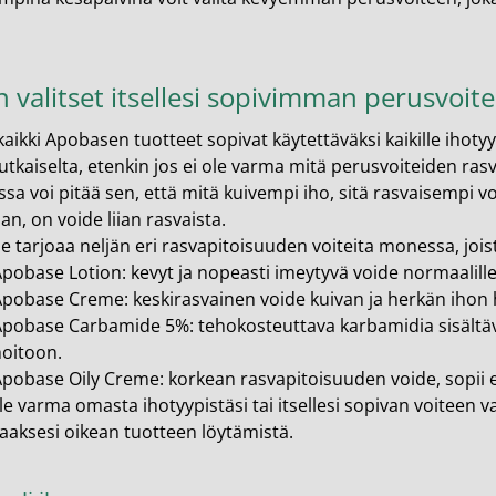
 valitset itsellesi sopivimman perusvoit
kaikki Apobasen tuotteet sopivat käytettäväksi kaikille ihotyy
kaiselta, etenkin jos ei ole varma mitä perusvoiteiden rasv
ssa voi pitää sen, että mitä kuivempi iho, sitä rasvaisempi voi
n, on voide liian rasvaista.
 tarjoaa neljän eri rasvapitoisuuden voiteita monessa, joista 
Apobase Lotion
: kevyt ja nopeasti imeytyvä voide normaalille
Apobase Creme
: keskirasvainen voide kuivan ja herkän ihon
Apobase Carbamide 5%
: tehokosteuttava karbamidia sisältävä
oitoon.
Apobase Oily Creme
: korkean rasvapitoisuuden voide, sopii e
ole varma omasta ihotyypistäsi tai itsellesi sopivan voiteen v
aaksesi oikean tuotteen löytämistä.