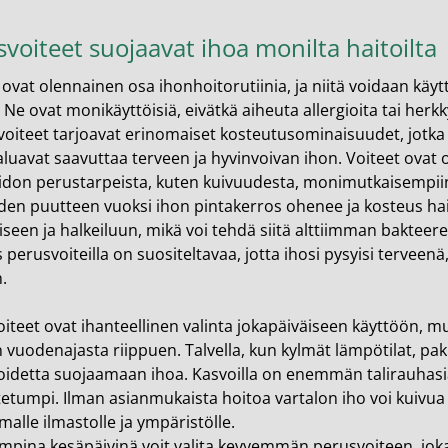
en ihonhoito ja parranajo
voiteet suojaavat ihoa monilta haitoilta
voiteet
 ovat olennainen osa ihonhoitorutiinia, ja niitä voidaan k
voiteet
 Ne ovat monikäyttöisiä, eivätkä aiheuta allergioita tai herk
umit
 voiteet tarjoavat erinomaiset kosteutusominaisuudet, jotka jät
aluavat saavuttaa terveen ja hyvinvoivan ihon. Voiteet ovat o
änympärysvoiteet
don perustarpeista, kuten kuivuudesta, monimutkaisempiin
en puutteen vuoksi ihon pintakerros ohenee ja kosteus ha
t ja känsät
seen ja halkeiluun, mikä voi tehdä siitä alttiimman bakteereil
lonhoito
 perusvoiteilla on suositeltavaa, jotta ihosi pysyisi terveenä
.
osmetiikka
iteet ovat ihanteellinen valinta jokapäiväiseen käyttöön, 
teet
 vuodenajasta riippuen. Talvella, kun kylmät lämpötilat, pak
neulaus ja Gua sha
idetta suojaamaan ihoa. Kasvoilla on enemmän talirauhasia 
etumpi. Ilman asianmukaista hoitoa vartalon iho voi kuivua no
he navigation. Close navigation.
alle ilmastolle ja ympäristölle.
ina kesäpäivinä voit valita kevyemmän perusvoiteen, joka su