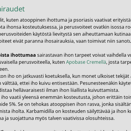
airaudet
it, kuten atooppinen ihottuma ja psoriasis vaativat erityistä
a ihonsa kosteutuksessa, ja perusvoiteet ovatkin isossa roo
perusvoiteiden käytöstä lievitystä sen aiheuttamaan kutinaa
iteet eivät paranna ihosairauksia, vaan toimivat niin sanot
ista ihottumaa
sairastavan ihon tarpeet voivat vaihdella 
svaisella perusvoiteella, kuten
Apobase Cremellä
, josta ta
een.
on iho on jatkuvasti koetuksella, kun monet ulkoiset tekijät a
n välttää, ettei iho kuivu entisestään. Pesunesteenäkin käyt
istaa hellävaraisesti ilman ihon liiallista kuivuttamista.
a iho vaatii yleensä enemmän kosteutusta, johon erittäin to
ide 5%.
Se on tehokas atooppisen ihon rasva, jonka sisält
ista iholta. Karbamidilla on kosteuden säilyttävää ja ihon 
a ja suojattuna myös talven vaativissa olosuhteissa.