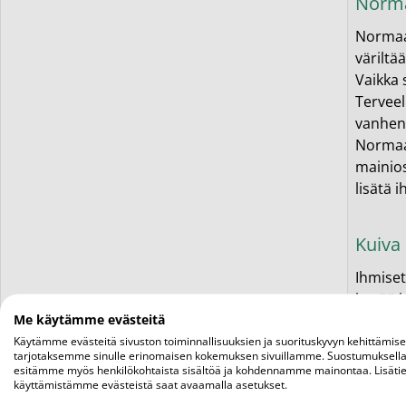
Norma
Normaal
väriltä
Vaikka 
Terveel
vanhene
Normaal
mainios
lisätä 
Kuiva 
Ihmiset
hyvää h
Me käytämme evästeitä
välttää
Kosteus
Käytämme evästeitä sivuston toiminnallisuuksien ja suorituskyvyn kehittämis
tarjotaksemme sinulle erinomaisen kokemuksen sivuillamme. Suostumuksella
valitse
esitämme myös henkilökohtaista sisältöä ja kohdennamme mainontaa. Lisätie
kosteus
käyttämistämme evästeistä saat avaamalla asetukset.