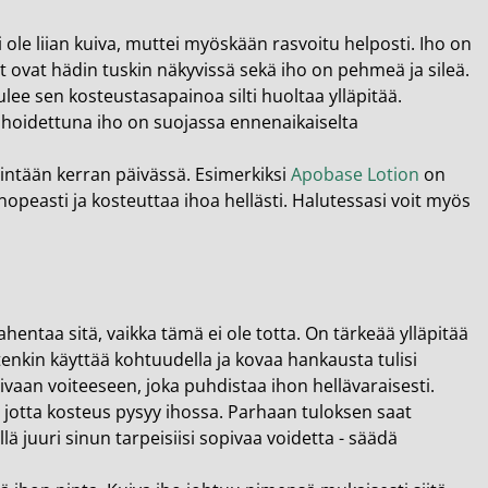
i ole liian kuiva, muttei myöskään rasvoitu helposti. Iho on
et ovat hädin tuskin näkyvissä sekä iho on pehmeä ja sileä.
tulee sen kosteustasapainoa silti huoltaa ylläpitää.
in hoidettuna iho on suojassa ennenaikaiselta
ähintään kerran päivässä. Esimerkiksi
Apobase Lotion
on
opeasti ja kosteuttaa ihoa hellästi. Halutessasi voit myös
ahentaa sitä, vaikka tämä ei ole totta. On tärkeää ylläpitää
uitenkin käyttää kohtuudella ja kovaa hankausta tulisi
ivaan voiteeseen, joka puhdistaa ihon hellävaraisesti.
jotta kosteus pysyy ihossa. Parhaan tuloksen saat
ä juuri sinun tarpeisiisi sopivaa voidetta - säädä