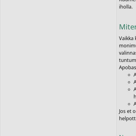
iholla.
Miten
Vaikka 
monimut
valinna
tuntuma
Apobase
h
Jos et 
helpott