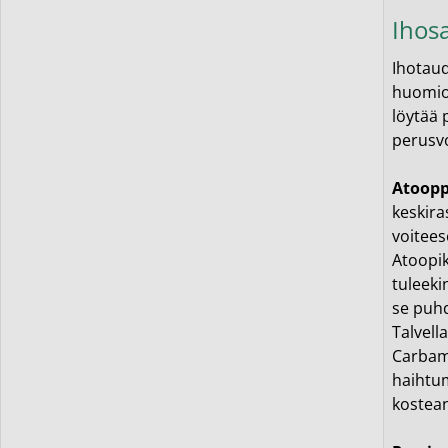
Ihos
Ihotaud
huomiot
löytää 
perusvo
Atoopp
keskira
voitees
Atoopik
tuleeki
se puhd
Talvell
Carbam
haihtum
kostean