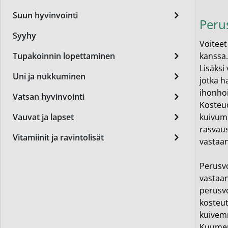
Miest
Suun hyvinvointi
Perus
Perus
Syyhy
Voiteet
Päivä
kanssa.
Tupakoinnin lopettaminen
Seer
Lisäksi
Uni ja nukkuminen
jotka h
Silm
ihonhoi
Vatsan hyvinvointi
Kosteud
Syylä
kuivumi
Vauvat ja lapset
Varta
rasvaus
Vitamiinit ja ravintolisät
vastaan
Värik
Perusvo
Yövoi
vastaan
Mikro
perusvo
kosteut
End of t
kuivemm
Kuumemp