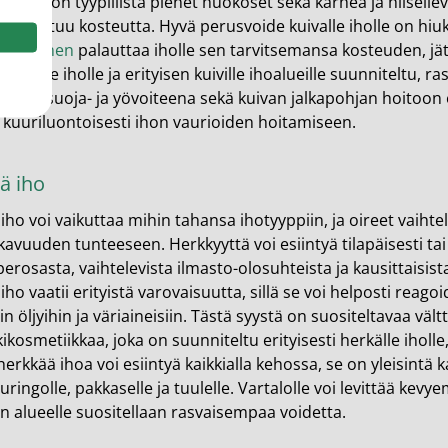
e iholle on tyypillistä pienet huokoset sekä karhea ja hilseil
ltä puuttuu kosteutta. Hyvä perusvoide kuivalle iholle on hi
e Cremen
palauttaa iholle sen tarvitsemansa kosteuden, jät
n kuivalle iholle ja erityisen kuiville ihoalueille suunniteltu,
äväksi suoja- ja yövoiteena sekä kuivan jalkapohjan hoitoon 
 kuuriluontoisesti ihon vaurioiden hoitamiseen.
ä iho
iho voi vaikuttaa mihin tahansa ihotyyppiin, ja oireet vaiht
vuuden tunteeseen. Herkkyyttä voi esiintyä tilapäisesti tai p
perosasta, vaihtelevista ilmasto-olosuhteista ja kausittaisist
iho vaatii erityistä varovaisuutta, sillä se voi helposti reago
in öljyihin ja väriaineisiin. Tästä syystä on suositeltavaa vältt
ikosmetiikkaa, joka on suunniteltu erityisesti herkälle iholl
herkkää ihoa voi esiintyä kaikkialla kehossa, se on yleisintä 
ringolle, pakkaselle ja tuulelle. Vartalolle voi levittää kevyem
n alueelle suositellaan rasvaisempaa voidetta.