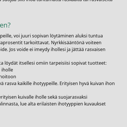
een?
peille, voi juuri sopivan löytäminen aluksi tuntua
aprosentit tarkoittavat. Nyrkkisääntönä voiteen
de. Jos voide ei imeydy ihollesi ja jättää rasvaisen
löydät itsellesi omiin tarpeisiisi sopivat tuotteet:
 iholle
 hoitoon
 rasva kaikille ihotyypeille. Erityisen hyvä kuivan ihon
rityisen kuivalle iholle sekä suojarasvaksi
alinnasta, lue alta erilaisten ihotyyppien kuvaukset