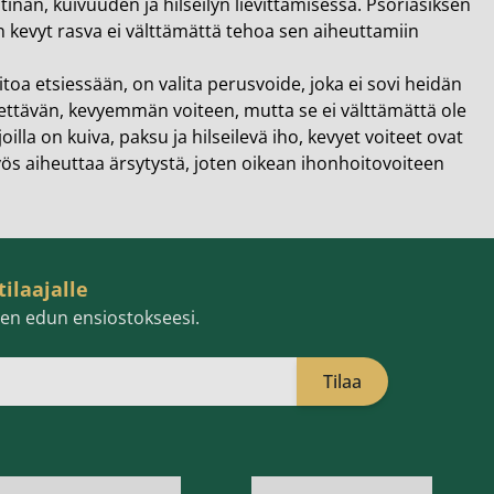
inan, kuivuuden ja hilseilyn lievittämisessä. Psoriasiksen
an kevyt rasva ei välttämättä tehoa sen aiheuttamiin
itoa etsiessään, on valita perusvoide, joka ei sovi heidän
ettävän, kevyemmän voiteen, mutta se ei välttämättä ole
oilla on kuiva, paksu ja hilseilevä iho, kevyet voiteet ovat
yös aiheuttaa ärsytystä, joten oikean ihonhoitovoiteen
tilaajalle
isen edun ensiostokseesi.
Tilaa
öpostiosoite