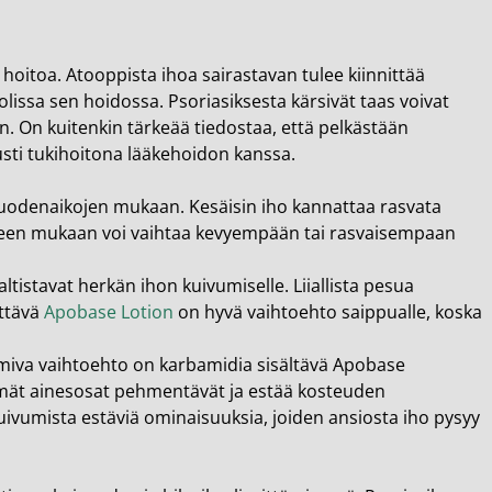
 hoitoa. Atooppista ihoa sairastavan tulee kiinnittää
lissa sen hoidossa. Psoriasiksesta kärsivät taas voivat
n. On kuitenkin tärkeää tiedostaa, että pelkästään
usti tukihoitona lääkehoidon kanssa.
vuodenaikojen mukaan. Kesäisin iho kannattaa rasvata
rpeen mukaan voi vaihtaa kevyempään tai rasvaisempaan
ltistavat herkän ihon kuivumiselle. Liiallista pesua
ettävä
Apobase Lotion
on hyvä vaihtoehto saippualle, koska
imiva vaihtoehto on karbamidia sisältävä
Apobase
ämät ainesosat pehmentävät ja estää kosteuden
kuivumista estäviä ominaisuuksia, joiden ansiosta iho pysyy