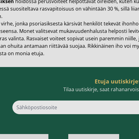
siksen
hoidossa perusvoiteet helpottavat oireiden, kuten kut
ssä suositeltava rasvapitoisuus on vähintään 30 %, sillä lii
n.
 virhe, jonka psoriasiksesta kärsivät henkilöt tekevät ihonho
eseensa. Monet valitsevat mukavuudenhalusta helposti levit
ras valinta. Rasvaiset voiteet sopivat usein paremmin niille, j
iian ohuita antamaan riittävää suojaa. Rikkinäinen iho voi m
sta on monia etuja.
Etuja uutiskirje
Tilaa uutiskirje, saat rahanarvo
Sähk