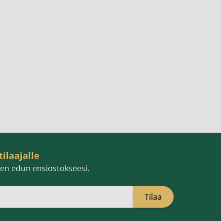
tilaajalle
isen edun ensiostokseesi.
Tilaa
öpostiosoite