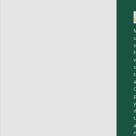
h
v
t
a
O
p
y
t
a
n