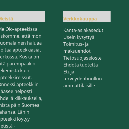
Meistä
Verkkokauppa
Me Olo-apteekissa
Kanta-asiakasedut
uskomme, että moni
Usein kysyttyä
suomalainen haluaa
Toimitus- ja
oitaa apteekkiasiat
maksuehdot
erkossa. Koska on
Tietosuojaseloste
sitä parempaakin
Ehdota tuotetta
ekemistä kuin
Etuja
pteekkireissut.
terveydenhuollon
nneksi apteekkiin
ammattilaisille
ääsee helposti
hdellä klikkauksella,
mistä päin Suomea
ahansa. Lähin
pteekki löytyy
etistä -