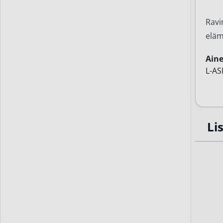
Ravi
eläm
Ain
L-A
Li