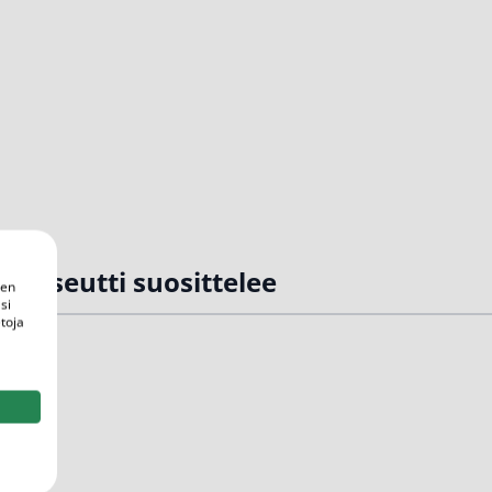
rmaseutti suosittelee
een
si
toja