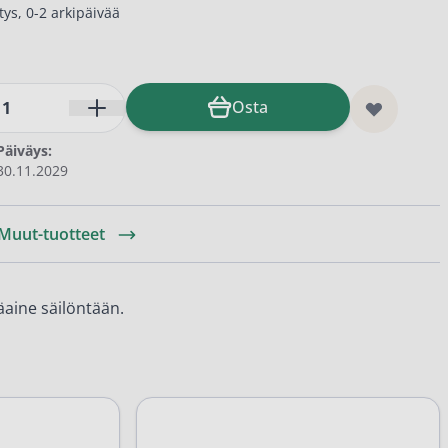
ys, 0-2 arkipäivää
Osta
Päiväys:
30.11.2029
 Muut-tuotteet
säaine säilöntään.