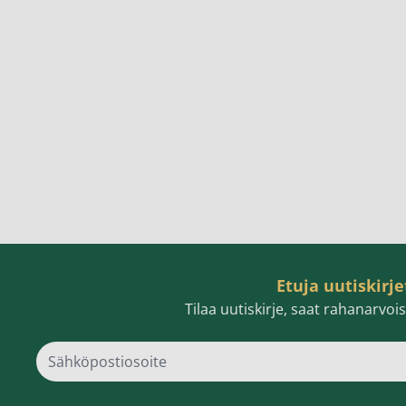
Etuja uutiskirje
Tilaa uutiskirje, saat rahanarvo
Sähk