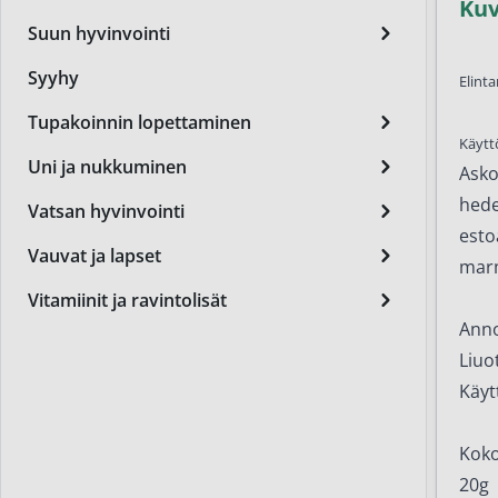
Ku
Miest
Suun hyvinvointi
Perus
Syyhy
Elinta
Päivä
Tupakoinnin lopettaminen
Käytt
Seer
Uni ja nukkuminen
Asko
Silm
hede
Vatsan hyvinvointi
Syylä
esto
Vauvat ja lapset
marm
Varta
Vitamiinit ja ravintolisät
Värik
Anno
Liuo
Yövoi
Käyt
Mikro
End of t
Koko
20g