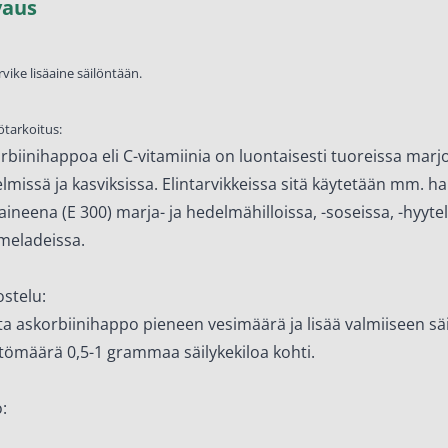
vaus
en ihonhoito ja parranajo
voiteet
rvike lisäaine säilöntään.
voiteet
ötarkoitus:
umit
rbiinihappoa eli C-vitamiinia on luontaisesti tuoreissa marjo
änympärysvoiteet
lmissä ja kasviksissa. Elintarvikkeissa sitä käytetään mm. 
t ja känsät
aineena (E 300) marja- ja hedelmähilloissa, -soseissa, -hyytel
eladeissa.
lonhoito
osmetiikka
stelu:
ta askorbiinihappo pieneen vesimäärä ja lisää valmiiseen sä
teet
tömäärä 0,5-1 grammaa säilykekiloa kohti.
neulaus ja Gua sha
he navigation. Close navigation.
: