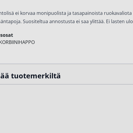
ntolisä ei korvaa monipuolista ja tasapainoista ruokavaliota 
äntapoja. Suositeltua annostusta ei saa ylittää. Ei lasten ulot
esosat
SKORBIINIHAPPO
sää tuotemerkiltä