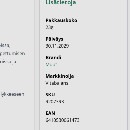
Lisätietoja
Pakkauskoko
23g
Päiväys
issa,
30.11.2029
hapettumisen
Brändi
öissä ja
Muut
Markkinoija
Vitabalans
ilykkeeseen.
SKU
9207393
EAN
6410530061473