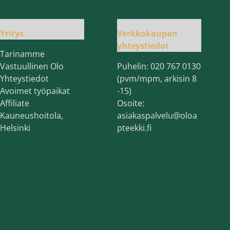
Yritys
Verkkokaupan
yhteystiedot
Tarinamme
Vastuullinen Olo
Puhelin:
020 767 0130
Yhteystiedot
(pvm/mpm, arkisin 8
Avoimet työpaikat
-15)
Affiliate
Osoite:
Kauneushoitola,
asiakaspalvelu@oloa
Helsinki
pteekki.fi