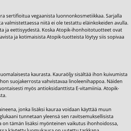
ra sertifioitua vegaanista luonnonkosmetiikkaa. Sarjalla
 valmistettaessa niitä ei ole testattu eläinkokeiden avulla.
a ja eettisyydestä. Koska Atopik-ihonhoitotuotteet ovat
avista ja kotimaisista Atopik-tuotteista löytyy siis sopivaa
suomalaisesta kaurasta. Kauraöljy sisältää ihon kuivumista
ä ihon suojakerrosta vahvistavaa linoleenihappoa. Näiden
luontaisesti myös antioksidanttista E-vitamiinia. Atopik-
ta.
aineena, jonka lisäksi kauraa voidaan käyttää muun
glukaani tunnetaan yleensä sen ravitsemuksellisista
la on tämän lisäksi myönteinen vaikutus ihonhoidossa,
eissa käytetty luomukaura on uutettu tarkkana