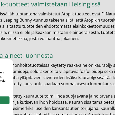
k-tuotteet valmistetaan Helsingissä
issä lähituotantona valmistetut Atopik-tuotteet ovat FI-Natu
 Leaping Bunny -tunnus takeena siitä, että Atopikin tuotteita
la siis taattu tuotteiden ehdottomasta eläinkokeettomuudest
sia, niissä ei ole jälkeäkään mistään eläinperäisestä. Luotett
kosmetiikkaa, josta voi nauttia jokainen.
a-aineet luonnosta
opikin ihonhoitotuotteissa käytetty raaka-aine on kauraöljy 
viä keramideja, solurakenteita ylläpitäviä fosfolipidejä sek
een
si
vinvointia ylläpitävien ravinteiden lisäksi kauraöljy sisältää 
toja
ssa käytetty kaurauute saadaan suomalaisesta luomukauras
ssa käytetty kaurauute toimii ihoa suojaavana ja hoitavana 
kuivan ja kutisevan ihon hoidossa. Kauran sisältämä beeta
ksista, esimerkiksi useiden kansantautien torjujana. Kaural
illä on myös ihoa rauhoittavia ominaisuuksia. Atopik-tuott