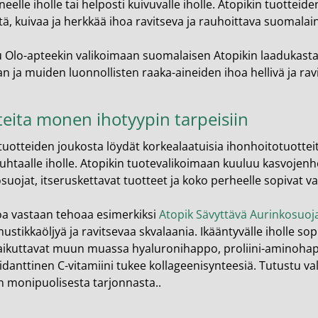
neelle iholle tai helposti kuivuvalle iholle. Atopikin tuotte
en ihonhoito ja parranajo
tä, kuivaa ja herkkää ihoa ravitseva ja rauhoittava suomalai
voiteet
 Olo-apteekin valikoimaan suomalaisen Atopikin laadukasta
voiteet
n ja muiden luonnollisten raaka-aineiden ihoa hellivä ja rav
umit
teita monen ihotyypin tarpeisiin
änympärysvoiteet
tuotteiden joukosta löydät korkealaatuisia ihonhoitotuotteita 
t ja känsät
uhtaalle iholle. Atopikin tuotevalikoimaan kuuluu kasvojenhoi
lonhoito
suojat, itseruskettavat tuotteet ja koko perheelle sopivat v
osmetiikka
a vastaan tehoaa esimerkiksi
Atopik Sävyttävä Aurinkosuoj
stikkaöljyä ja ravitsevaa skvalaania. Ikääntyvälle iholle so
teet
aikuttavat muun muassa hyaluronihappo, proliini-aminohapp
neulaus ja Gua sha
idanttinen C-vitamiini tukee kollageenisynteesiä. Tutustu va
n monipuolisesta tarjonnasta..
he navigation. Close navigation.