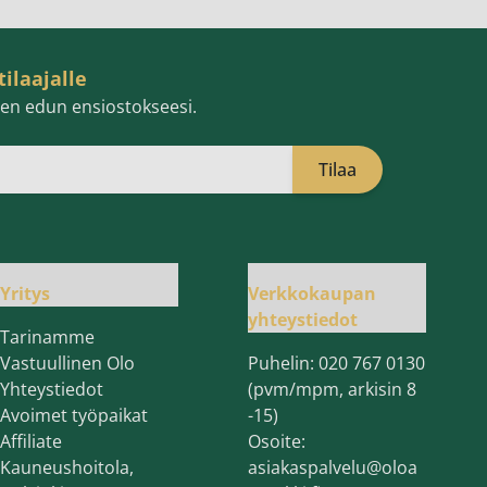
tilaajalle
isen edun ensiostokseesi.
Tilaa
öpostiosoite
Yritys
Verkkokaupan
yhteystiedot
Tarinamme
Vastuullinen Olo
Puhelin:
020 767 0130
Yhteystiedot
(pvm/mpm, arkisin 8
Avoimet työpaikat
-15)
Affiliate
Osoite:
Kauneushoitola,
asiakaspalvelu@oloa