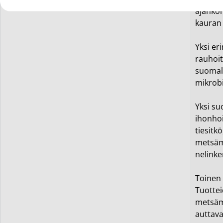
ajankoh
kauran 
Yksi er
rauhoit
suomala
mikrob
Yksi su
ihonhoi
tiesitk
metsämu
nelink
Toinen 
Tuottei
metsämu
auttava