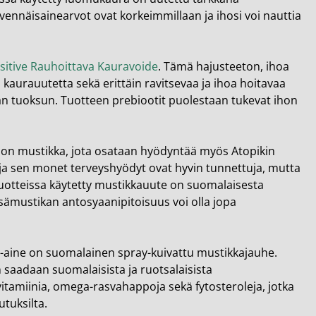
ivennäisainearvot ovat korkeimmillaan ja ihosi voi nauttia
sitive Rauhoittava Kauravoide
. Tämä hajusteeton, ihoa
kaurauutetta sekä erittäin ravitsevaa ja ihoa hoitavaa
an tuoksun. Tuotteen prebiootit puolestaan tukevat ihon
ja on mustikka, jota osataan hyödyntää myös Atopikin
ja sen monet terveyshyödyt ovat hyvin tunnettuja, mutta
tuotteissa käytetty mustikkauute on suomalaisesta
sämustikan antosyaanipitoisuus voi olla jopa
ka-aine on suomalainen spray-kuivattu mustikkajauhe.
saadaan suomalaisista ja ruotsalaisista
itamiinia, omega-rasvahappoja sekä fytosteroleja, jotka
tuksilta.