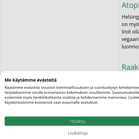
Atopi
Helsing
on myös
Voit ol
vegaani
luonnon
Raak
Yksi At
Me käytämme evästeitä
ehkäise
Käytämme evästeitä sivuston toiminnallisuuksien ja suorituskyvyn kehittämis
tarjotaksemme sinulle erinomaisen kokemuksen sivuillamme. Suostumuksella
ihon hy
esitämme myös henkilökohtaista sisältöä ja kohdennamme mainontaa. Lisätie
tuottei
käyttämistämme evästeistä saat avaamalla asetukset.
Tuottei
Hyväksy
muassa 
vaikutu
Lisätietoja
koska s