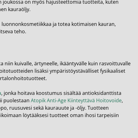
iden joukossa on myös hajusteettomia tuotteita, kuten
nen kauraöljy.
 luonnonkosmetiikkaa ja totea kotimaisen kauran,
itseva teho.
niin kuivalle, ärtyneelle, ikääntyvälle kuin rasvoittuvalle
totuotteiden lisäksi ympäristöystävälliset fysikaaliset
artalonhoitotuotteet.
a
, jonka hoitava koostumus sisältää antioksidanttista
pii puolestaan
Atopik Anti-Age Kiinteyttävä Hoitovoide
,
o, ruusuvesi sekä kaurauute ja -öljy. Tuotteen
likoimaan löytääksesi tuotteet oman ihosi tarpeisiin