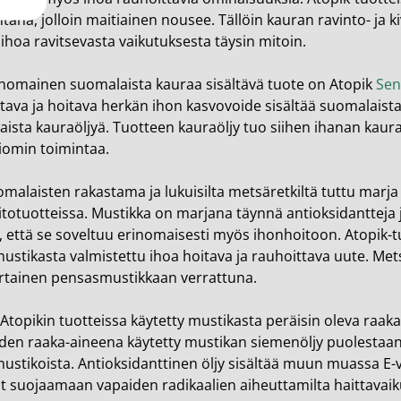
tana, jolloin maitiainen nousee. Tällöin kauran ravinto- ja k
ihoa ravitsevasta vaikutuksesta täysin mitoin.
inomainen suomalaista kauraa sisältävä tuote on Atopik
Sen
tava ja hoitava herkän ihon kasvovoide sisältää suomalaista 
ista kauraöljyä. Tuotteen kauraöljy tuo siihen ihanan kaur
iomin toimintaa.
omalaisten rakastama ja lukuisilta metsäretkiltä tuttu mar
totuotteissa. Mustikka on marjana täynnä antioksidantteja 
ö, että se soveltuu erinomaisesti myös ihonhoitoon. Atopik-
stikasta valmistettu ihoa hoitava ja rauhoittava uute. Met
ertainen pensasmustikkaan verrattuna.
Atopikin tuotteissa käytetty mustikasta peräisin oleva raa
den raaka-aineena käytetty mustikan siemenöljy puolestaan 
stikoista. Antioksidanttinen öljy sisältää muun muassa E-v
t suojaamaan vapaiden radikaalien aiheuttamilta haittavaiku