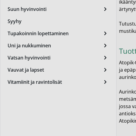
ikäänty
Miest
ärtynyt
Suun hyvinvointi
Perus
Syyhy
Tutustu
Päivä
mustika
Tupakoinnin lopettaminen
Seer
Uni ja nukkuminen
Tuot
Silm
Vatsan hyvinvointi
Atopik-
Syylä
ja epäp
Vauvat ja lapset
Varta
aurinko
Vitamiinit ja ravintolisät
Värik
Aurinko
metsämu
Yövoi
jossa v
Mikro
antioks
Atopiki
End of t