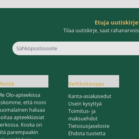
Etuja uutiskirje
Tilaa uutiskirje, saat rahanarvo
Sähk
Meistä
Verkkokauppa
Me Olo-apteekissa
Kanta-asiakasedut
uskomme, että moni
Usein kysyttyä
suomalainen haluaa
Toimitus- ja
oitaa apteekkiasiat
maksuehdot
erkossa. Koska on
Tietosuojaseloste
sitä parempaakin
Ehdota tuotetta