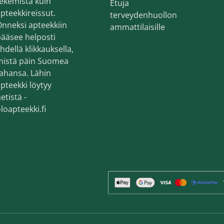
ekemistä kuin
Etuja
pteekkireissut.
terveydenhuollon
nneksi apteekkiin
ammattilaisille
ääsee helposti
hdellä klikkauksella,
mistä päin Suomea
ahansa. Lähin
pteekki löytyy
etistä -
loapteekki.fi