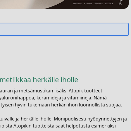
metiikkaa herkälle iholle
auran ja metsämustikan lisäksi Atopik-tuotteet
, hyaluronihappoa, keramideja ja vitamiineja. Nämä
rityisen hyvin tukemaan herkän ihon luonnollista suojaa.
ivalle ja herkälle iholle. Monipuolisesti hyödynnettyjen ja
oista Atopikin tuotteista saat helpotusta esimerkiksi