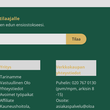
tilaajalle
isen edun ensiostokseesi.
Tilaa
öpostiosoite
Yritys
Verkkokaupan
yhteystiedot
Tarinamme
Vastuullinen Olo
Puhelin:
020 767 0130
Yhteystiedot
(pvm/mpm, arkisin 8
Avoimet työpaikat
-15)
Affiliate
Osoite:
Kauneushoitola,
asiakaspalvelu@oloa