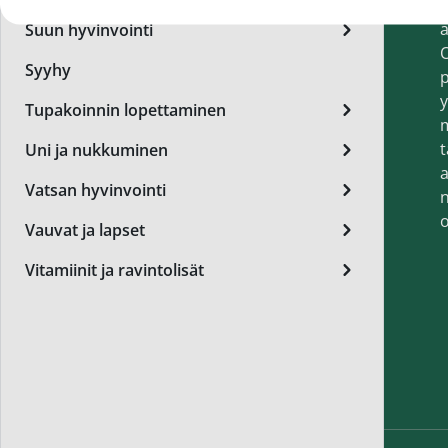
t
Miest
a
Suun hyvinvointi
Perus
O
Syyhy
p
Päivä
y
Tupakoinnin lopettaminen
Seer
t
Uni ja nukkuminen
Silm
a
Vatsan hyvinvointi
n
Syylä
o
Vauvat ja lapset
Varta
Vitamiinit ja ravintolisät
Värik
Yövoi
Mikro
End of t