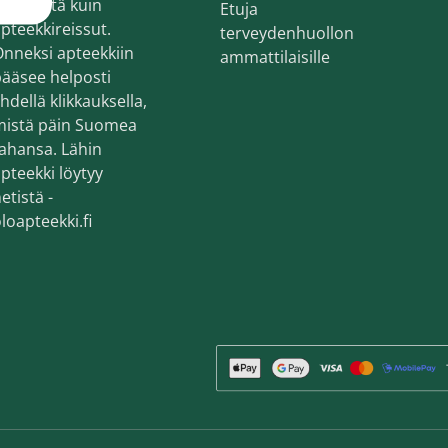
ekemistä kuin
Etuja
en ihonhoito ja parranajo
pteekkireissut.
terveydenhuollon
voiteet
nneksi apteekkiin
ammattilaisille
ääsee helposti
voiteet
hdellä klikkauksella,
mistä päin Suomea
umit
ahansa. Lähin
änympärysvoiteet
pteekki löytyy
etistä -
t ja känsät
loapteekki.fi
lonhoito
osmetiikka
teet
neulaus ja Gua sha
he navigation. Close navigation.