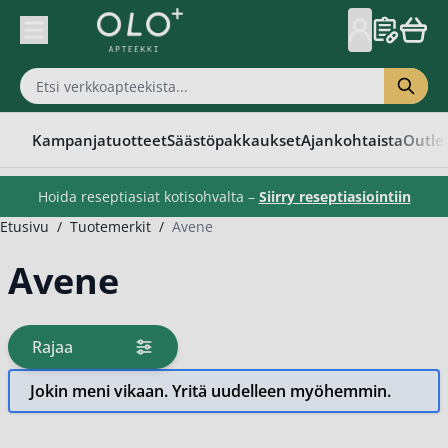
Skip to Content
Kampanjatuotteet
Säästöpakkaukset
Ajankohtaista
Outle
Hoida reseptiasiat kotisohvalta –
Siirry reseptiasiointiin
Etusivu
/
Tuotemerkit
/
Avene
Avene
Rajaa
tuotteita
Jokin meni vikaan. Yritä uudelleen myöhemmin.