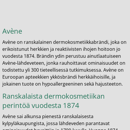
Avène
Avène on ranskalainen dermokosmetiikkabrändi, joka on
erikoistunut herkkien ja reaktiivisten ihojen hoitoon jo
vuodesta 1874. Brändin ydin perustuu ainutlaatuiseen
Avène-lähdeveteen, jonka rauhoittavat ominaisuudet on
todistettu yli 300 tieteellisessä tutkimuksessa. Avène on
Euroopan apteekkien ykkösbrändi herkkäihoisille, ja
jokainen tuote on hypoallergeeninen sekä hajusteeton.
Ranskalaista dermokosmetiikan
perintöä vuodesta 1874
Avène sai alkunsa pienestä ranskalaisesta
kylpyläkaupungista, jossa lähdeveden parantavat