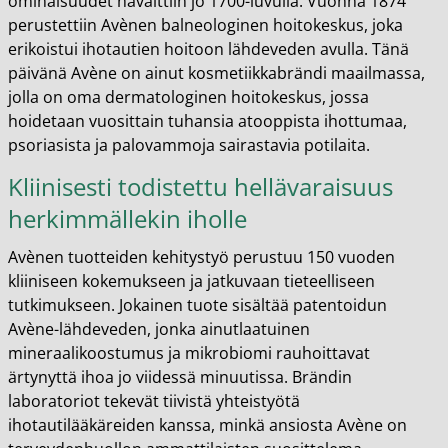
ominaisuudet havaittiin jo 1700-luvulla. Vuonna 1874
perustettiin Avènen balneologinen hoitokeskus, joka
erikoistui ihotautien hoitoon lähdeveden avulla. Tänä
päivänä Avène on ainut kosmetiikkabrändi maailmassa,
jolla on oma dermatologinen hoitokeskus, jossa
hoidetaan vuosittain tuhansia atooppista ihottumaa,
psoriasista ja palovammoja sairastavia potilaita.
Kliinisesti todistettu hellävaraisuus
herkimmällekin iholle
Avènen tuotteiden kehitystyö perustuu 150 vuoden
kliiniseen kokemukseen ja jatkuvaan tieteelliseen
tutkimukseen. Jokainen tuote sisältää patentoidun
Avène-lähdeveden, jonka ainutlaatuinen
mineraalikoostumus ja mikrobiomi rauhoittavat
ärtynyttä ihoa jo viidessä minuutissa. Brändin
laboratoriot tekevät tiivistä yhteistyötä
ihotautilääkäreiden kanssa, minkä ansiosta Avène on