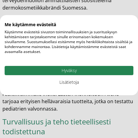
terveydenhuollon ammattilaisten suosittelema
dermokosmetiikkabrändi Suomessa.
Täydellinen tuoteperhe koko perheen
Me käytämme evästeitä
ihonhoitoon
Käytämme evästeitä sivuston toiminnallisuuksien ja suorituskyvyn
kehittämiseen tarjotaksemme sinulle erinomaisen kokemuksen
Avènen valikoimasta löytyy ratkaisuja kaiken ikäisten ja
sivuillamme. Suostumuksellasi esitämme myös henkilökohtaista sisältöä ja
kohdennamme mainontaa. Lisätietoja käyttämistämme evästeistä saat
kaikkien ihotyyppien tarpeisiin. Cicalfate-sarja tarjoaa
avaamalla asetukset.
tehokasta apua ärtyneelle ja vaurioituneelle iholle, kun
taas Cleanance-tuotteet on kehitetty erityisesti
Hyväksy
epäpuhtauksiin taipuvaiselle iholle. A-Oxitive-sarja
ehkäisee ikääntymisen merkkejä antioksidanttien avulla,
Lisätietoja
ja Tolerance-tuotteet sopivat kaikkein herkimmälle ja
reaktiivisimmalle iholle. Lasten ihonhoitoon Avène
tarjoaa erityisen hellävaraisia tuotteita, jotka on testattu
pediatrien valvonnassa.
Turvallisuus ja teho tieteellisesti
todistettuna