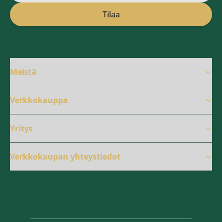
Sähköpostiosoite
Tilaa
Meistä
Verkkokauppa
Yritys
Verkkokaupan yhteystiedot