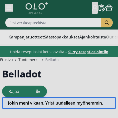
Skip to Content
Kampanjatuotteet
Säästöpakkaukset
Ajankohtaista
Outle
Hoida reseptiasiat kotisohvalta –
Siirry reseptiasiointiin
Etusivu
/
Tuotemerkit
/
Belladot
Belladot
Rajaa
tuotteita
Jokin meni vikaan. Yritä uudelleen myöhemmin.