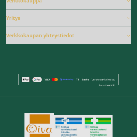
Verkkokauppa
Yritys
Verkkokaupan yhteystiedot