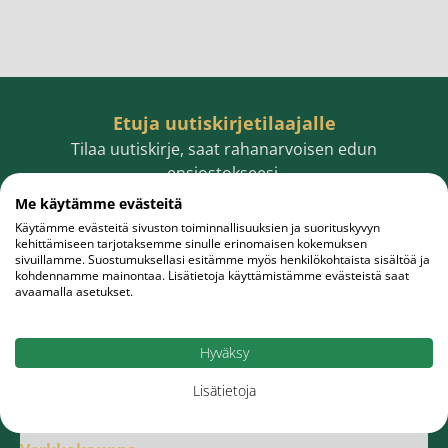
Etuja uutiskirjetilaajalle
Tilaa uutiskirje, saat rahanarvoisen edun
ensiostokseesi.
Me käytämme evästeitä
Käytämme evästeitä sivuston toiminnallisuuksien ja suorituskyvyn
kehittämiseen tarjotaksemme sinulle erinomaisen kokemuksen
sivuillamme. Suostumuksellasi esitämme myös henkilökohtaista sisältöä ja
Sähköpostiosoite
Tilaa
kohdennamme mainontaa. Lisätietoja käyttämistämme evästeistä saat
avaamalla asetukset.
Hyväksy
Lisätietoja
Meistä