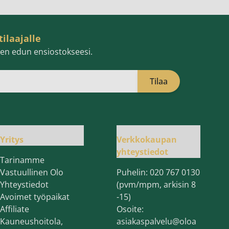
tilaajalle
isen edun ensiostokseesi.
Tilaa
öpostiosoite
Yritys
Verkkokaupan
yhteystiedot
Tarinamme
Vastuullinen Olo
Puhelin:
020 767 0130
Yhteystiedot
(pvm/mpm, arkisin 8
Avoimet työpaikat
-15)
Affiliate
Osoite:
Kauneushoitola,
asiakaspalvelu@oloa