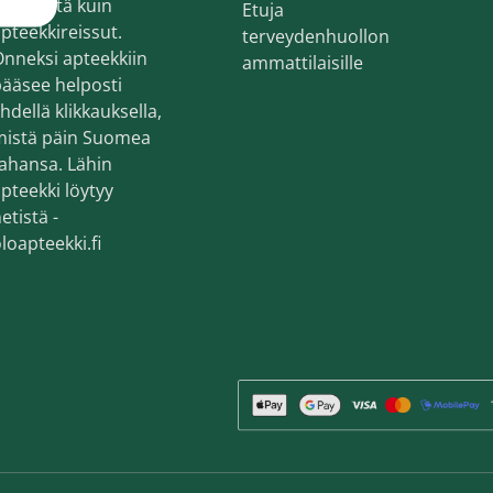
ekemistä kuin
Etuja
en ihonhoito ja parranajo
pteekkireissut.
terveydenhuollon
voiteet
nneksi apteekkiin
ammattilaisille
ääsee helposti
voiteet
hdellä klikkauksella,
mistä päin Suomea
umit
ahansa. Lähin
änympärysvoiteet
pteekki löytyy
etistä -
t ja känsät
loapteekki.fi
lonhoito
osmetiikka
teet
neulaus ja Gua sha
he navigation. Close navigation.