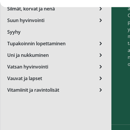
t
Miest
a
Silmät, korvat ja nenä
Perus
O
Suun hyvinvointi
p
Päivä
y
Syyhy
Seer
t
Tupakoinnin lopettaminen
Silm
a
Uni ja nukkuminen
n
Syylä
o
Vatsan hyvinvointi
Varta
Vauvat ja lapset
Värik
Vitamiinit ja ravintolisät
Yövoi
Mikro
End of t