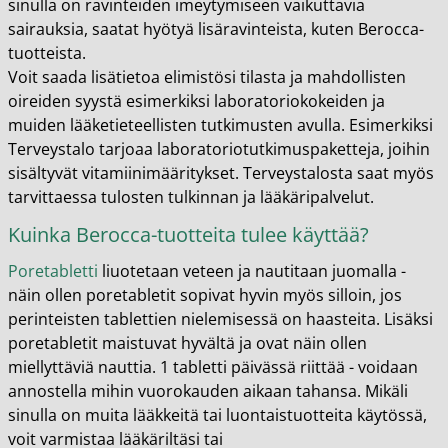
sinulla on ravinteiden imeytymiseen vaikuttavia
sairauksia, saatat hyötyä lisäravinteista, kuten Berocca-
tuotteista.
Voit saada lisätietoa elimistösi tilasta ja mahdollisten
oireiden syystä esimerkiksi laboratoriokokeiden ja
muiden lääketieteellisten tutkimusten avulla. Esimerkiksi
Terveystalo tarjoaa laboratoriotutkimuspaketteja, joihin
sisältyvät vitamiinimääritykset. Terveystalosta saat myös
tarvittaessa tulosten tulkinnan ja lääkäripalvelut.
Kuinka Berocca-tuotteita tulee käyttää?
Poretabletti
liuotetaan veteen ja nautitaan juomalla -
näin ollen poretabletit sopivat hyvin myös silloin, jos
perinteisten tablettien nielemisessä on haasteita. Lisäksi
poretabletit maistuvat hyvältä ja ovat näin ollen
miellyttäviä nauttia. 1 tabletti päivässä riittää - voidaan
annostella mihin vuorokauden aikaan tahansa. Mikäli
sinulla on muita lääkkeitä tai luontaistuotteita käytössä,
voit varmistaa lääkäriltäsi tai