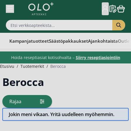
Skip to Content
Kampanjatuotteet
Säästöpakkaukset
Ajankohtaista
Outle
Hoida reseptiasiat kotisohvalta –
Siirry reseptiasiointiin
Etusivu
/
Tuotemerkit
/
Berocca
Berocca
Rajaa
tuotteita
Jokin meni vikaan. Yritä uudelleen myöhemmin.