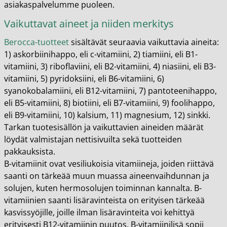
asiakaspalvelumme puoleen.
Vaikuttavat aineet ja niiden merkitys
Berocca-tuotteet
sisältävät seuraavia vaikuttavia aineita:
1) askorbiinihappo, eli c-vitamiini, 2) tiamiini, eli B1-
vitamiini, 3) riboflaviini, eli B2-vitamiini, 4) niasiini, eli B3-
vitamiini, 5) pyridoksiini, eli B6-vitamiini, 6)
syanokobalamiini, eli B12-vitamiini, 7) pantoteenihappo,
eli B5-vitamiini, 8) biotiini, eli B7-vitamiini, 9) foolihappo,
eli B9-vitamiini, 10) kalsium, 11) magnesium, 12) sinkki.
Tarkan tuotesisällön ja vaikuttavien aineiden määrät
löydät valmistajan nettisivuilta sekä tuotteiden
pakkauksista.
B-vitamiinit ovat vesiliukoisia vitamiineja, joiden riittävä
saanti on tärkeää muun muassa aineenvaihdunnan ja
solujen, kuten hermosolujen toiminnan kannalta. B-
vitamiinien saanti lisäravinteista on erityisen tärkeää
kasvissyöjille, joille ilman lisäravinteita voi kehittyä
erityisesti B12-vitamiinin puutos. B-vitamiinilisä sopii