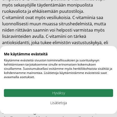
myös sekasyöjille täydentämään monipuolista
ruokavaliota ja ehkäisemään puutostiloja.
C-vitamiinit ovat myös vesiliukoisia. C-vitamiinia saa
luonnollisesti muun muassa sitrushedelmistä, mutta
niiden riittävän saannin voi helposti varmistaa myös
lisäravinteiden avulla. C-vitamiini on tärkeä
antioksidantti, joka tukee elimistön vastustuskykyä, eli
auttaa sinua pysymään terveenä.
Me käytämme evästeitä
Kalsium ja magnesium ovat kivennäisaineita, jotka
Käytämme evästeitä sivuston toiminnallisuuksien ja suorituskyvyn
tukevat luuston hyvinvointia ja vahvuutta. Lisäksi
kehittämiseen tarjotaksemme sinulle erinomaisen kokemuksen
kalsiumia ja magnesiumia tarvitaan lihaksiston ja
sivuillamme. Suostumuksellasi esitämme myös henkilökohtaista sisältöä ja
kohdennamme mainontaa. Lisätietoja käyttämistämme evästeistä saat
hermoston optimaalisen toiminnan tueksi.
avaamalla asetukset.
Mistä tiedän, tarvitsenko Berocca-tuotteita?
Vitamiinien ja kivennäisaineiden puutteet voivat ilmetä
Hyväksy
monella tavoin henkisestä ja fyysisestä väsymyksestä
Lisätietoja
jopa rytmihäiriöihin. Mikäli ruokavaliosi on yksipuolinen
esimerkiksi allergioiden tai vakaumusten vuoksi, tai