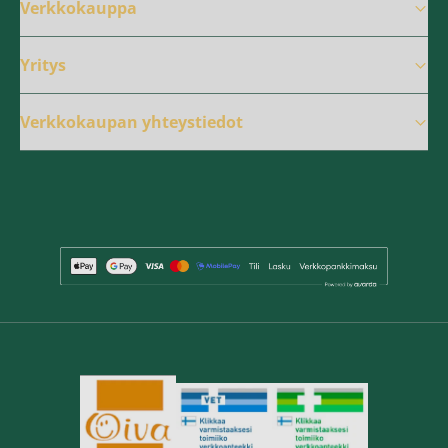
Verkkokauppa
Yritys
Verkkokaupan yhteystiedot