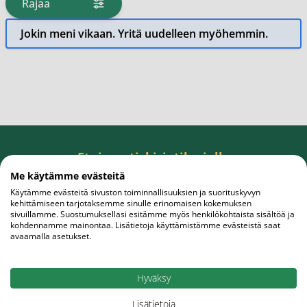
Rajaa
tuotteita
Jokin meni vikaan. Yritä uudelleen myöhemmin.
Etuja uutiskirjetilaajalle
Tilaa uutiskirje, saat rahanarvoisen edun
Me käytämme evästeitä
ensiostokseesi.
Käytämme evästeitä sivuston toiminnallisuuksien ja suorituskyvyn
kehittämiseen tarjotaksemme sinulle erinomaisen kokemuksen
sivuillamme. Suostumuksellasi esitämme myös henkilökohtaista sisältöä ja
kohdennamme mainontaa. Lisätietoja käyttämistämme evästeistä saat
avaamalla asetukset.
Sähköpostiosoite
Tilaa
Hyväksy
Lisätietoja