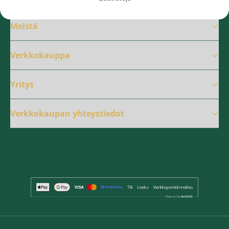
Meistä
Verkkokauppa
Yritys
Verkkokaupan yhteystiedot