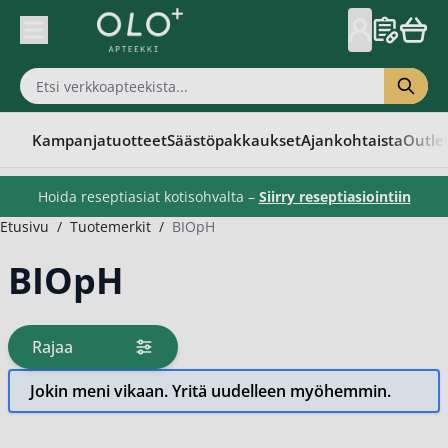
Skip to Content
Kampanjatuotteet
Säästöpakkaukset
Ajankohtaista
Outle
Hoida reseptiasiat kotisohvalta –
Siirry reseptiasiointiin
Etusivu
/
Tuotemerkit
/
BIOpH
BIOpH
Rajaa
tuotteita
Jokin meni vikaan. Yritä uudelleen myöhemmin.