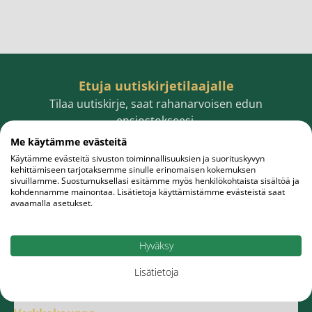
Etuja uutiskirjetilaajalle
Tilaa uutiskirje, saat rahanarvoisen edun
ensiostokseesi.
Me käytämme evästeitä
Käytämme evästeitä sivuston toiminnallisuuksien ja suorituskyvyn
kehittämiseen tarjotaksemme sinulle erinomaisen kokemuksen
sivuillamme. Suostumuksellasi esitämme myös henkilökohtaista sisältöä ja
Sähköpostiosoite
Tilaa
kohdennamme mainontaa. Lisätietoja käyttämistämme evästeistä saat
avaamalla asetukset.
Hyväksy
Lisätietoja
Meistä