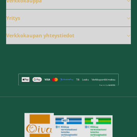
Verkkokauppa
Yritys
Verkkokaupan yhteystiedot