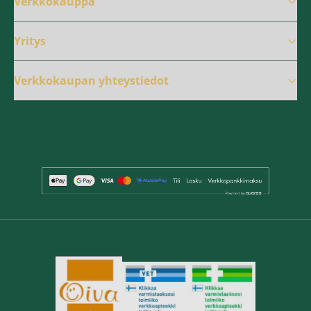
Verkkokauppa
Yritys
Verkkokaupan yhteystiedot