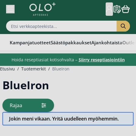
Skip to Content
Kampanjatuotteet
Säästöpakkaukset
Ajankohtaista
Outle
Hoida reseptiasiat kotisohvalta –
Siirry reseptiasiointiin
Etusivu
/
Tuotemerkit
/
BlueIron
BlueIron
Rajaa
tuotteita
Jokin meni vikaan. Yritä uudelleen myöhemmin.