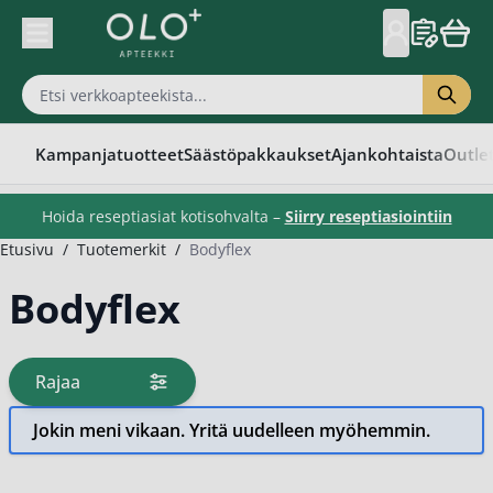
Skip to Content
Kampanjatuotteet
Säästöpakkaukset
Ajankohtaista
Outle
Hoida reseptiasiat kotisohvalta –
Siirry reseptiasiointiin
Etusivu
/
Tuotemerkit
/
Bodyflex
Bodyflex
Rajaa
tuotteita
Jokin meni vikaan. Yritä uudelleen myöhemmin.