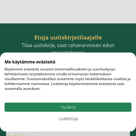
Etuja uutiskirjetilaajalle
Tilaa uutiskirje, saat rahanarvoisen edun
ensiostokseesi.
Me käytämme evästeitä
Käytämme evästeitä sivuston toiminnallisuuksien ja suorituskyvyn
kehittämiseen tarjotaksemme sinulle erinomaisen kokemuksen
sivuillamme. Suostumuksellasi esitämme myös henkilökohtaista sisältöä ja
Sähköpostiosoite
Tilaa
kohdennamme mainontaa. Lisätietoja käyttämistämme evästeistä saat
avaamalla asetukset.
Hyväksy
Lisätietoja
Meistä