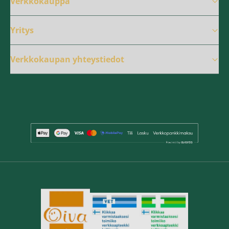
Verkkokauppa
Yritys
Verkkokaupan yhteystiedot