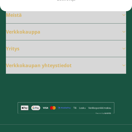
Meistä
Verkkokauppa
Yritys
Verkkokaupan yhteystiedot