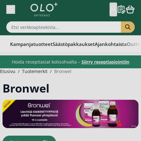
Skip to Content
Kampanjatuotteet
Säästöpakkaukset
Ajankohtaista
Outle
Hoida reseptiasiat kotisohvalta –
Siirry reseptiasiointiin
Etusivu
/
Tuotemerkit
/
Bronwel
Bronwel