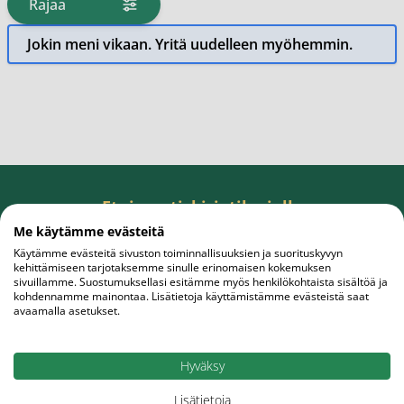
Rajaa
tuotteita
Jokin meni vikaan. Yritä uudelleen myöhemmin.
Etuja uutiskirjetilaajalle
Tilaa uutiskirje, saat rahanarvoisen edun
Me käytämme evästeitä
ensiostokseesi.
Käytämme evästeitä sivuston toiminnallisuuksien ja suorituskyvyn
kehittämiseen tarjotaksemme sinulle erinomaisen kokemuksen
sivuillamme. Suostumuksellasi esitämme myös henkilökohtaista sisältöä ja
kohdennamme mainontaa. Lisätietoja käyttämistämme evästeistä saat
avaamalla asetukset.
Sähköpostiosoite
Tilaa
Hyväksy
Lisätietoja