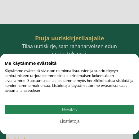
Etuja uutiskirjetilaajalle
Tilaa uutiskirje, saat rahanarvoisen edun
ensiostokseesi.
Me käytämme evästeitä
Käytämme evästeitä sivuston toiminnallisuuksien ja suorituskyvyn
kehittämiseen tarjotaksemme sinulle erinomaisen kokemuksen
sivuillamme. Suostumuksellasi esitämme myös henkilökohtaista sisältöä ja
Sähköpostiosoite
Tilaa
kohdennamme mainontaa. Lisätietoja käyttämistämme evästeistä saat
avaamalla asetukset.
Hyväksy
Lisätietoja
Meistä