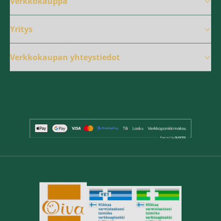
Verkkokauppa
Yritys
Verkkokaupan yhteystiedot