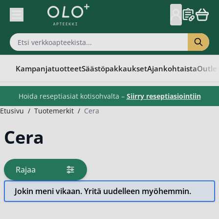
Skip to Content
Kampanjatuotteet
Säästöpakkaukset
Ajankohtaista
Outle
Hoida reseptiasiat kotisohvalta –
Siirry reseptiasiointiin
Etusivu
/
Tuotemerkit
/
Cera
Cera
Rajaa
tuotteita
Jokin meni vikaan. Yritä uudelleen myöhemmin.