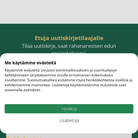
Etuja uutiskirjetilaajalle
Tilaa uutiskirje, saat rahanarvoisen edun
ensiostokseesi.
Me käytämme evästeitä
Käytämme evästeitä sivuston toiminnallisuuksien ja suorituskyvyn
kehittämiseen tarjotaksemme sinulle erinomaisen kokemuksen
sivuillamme. Suostumuksellasi esitämme myös henkilökohtaista sisältöä ja
Sähköpostiosoite
Tilaa
kohdennamme mainontaa. Lisätietoja käyttämistämme evästeistä saat
avaamalla asetukset.
Hyväksy
Lisätietoja
Meistä