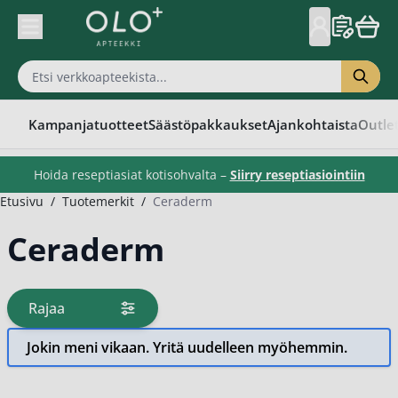
Skip to Content
Kampanjatuotteet
Säästöpakkaukset
Ajankohtaista
Outle
Hoida reseptiasiat kotisohvalta –
Siirry reseptiasiointiin
Etusivu
/
Tuotemerkit
/
Ceraderm
Ceraderm
Rajaa
tuotteita
Jokin meni vikaan. Yritä uudelleen myöhemmin.