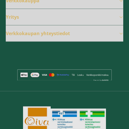
Verkkokauppa
Yritys
Verkkokaupan yhteystiedot