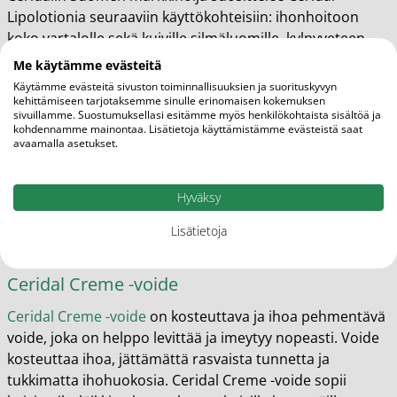
Lipolotionia seuraaviin käyttökohteisiin: ihonhoitoon
koko vartalolle sekä kuiville silmäluomille, kylpyveteen,
kuivalle päänahalle, karstan poistoon vauvan
Me käytämme evästeitä
päänahasta, vaippa-alueen suojaksi, intiimialueiden
Käytämme evästeitä sivuston toiminnallisuuksien ja suorituskyvyn
kuiville limakalvoille - sopii kosteuttamaan ja suojaamaan
kehittämiseen tarjotaksemme sinulle erinomaisen kokemuksen
sivuillamme. Suostumuksellasi esitämme myös henkilökohtaista sisältöä ja
sekä liukasteeksi, rintojen alle ja ihopoimuille, korvien
kohdennamme mainontaa. Lisätietoja käyttämistämme evästeistä saat
suojaksi ennen uintia sekä korvavahatulppien
avaamalla asetukset.
ehkäisemiseen ja kutisevien korvakäytävien hoitoon.
Korvissa käytettäessä Lipolotionia voidaan suihkauttaa
Hyväksy
korvakäytäviin. Tuote sopii koko perheelle. Ei sisällä vettä,
hajusteita, emulgaattoreita, säilöntäaineita tai
Lisätietoja
väriaineita.
Ceridal Creme -voide
Ceridal Creme -voide
on kosteuttava ja ihoa pehmentävä
voide, joka on helppo levittää ja imeytyy nopeasti. Voide
kosteuttaa ihoa, jättämättä rasvaista tunnetta ja
tukkimatta ihohuokosia. Ceridal Creme -voide sopii