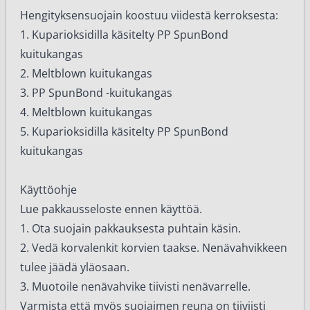
Hengityksensuojain koostuu viidestä kerroksesta:
1. Kuparioksidilla käsitelty PP SpunBond
kuitukangas
2. Meltblown kuitukangas
3. PP SpunBond -kuitukangas
4. Meltblown kuitukangas
5. Kuparioksidilla käsitelty PP SpunBond
kuitukangas
Käyttöohje
Lue pakkausseloste ennen käyttöä.
1. Ota suojain pakkauksesta puhtain käsin.
2. Vedä korvalenkit korvien taakse. Nenävahvikkeen
tulee jäädä yläosaan.
3. Muotoile nenävahvike tiivisti nenävarrelle.
Varmista että myös suojaimen reuna on tiiviisti