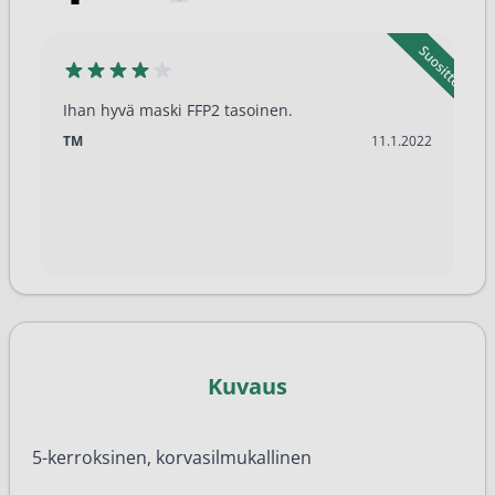
Ihan hyvä maski FFP2 tasoinen.
11.1.2022
TM
11.1.2022
Kuvaus
5-kerroksinen, korvasilmukallinen