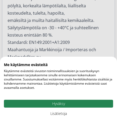
pölyltä, korkealta lämpötilalta, liialliselta
kosteudelta, tulelta, hapoilta,
emäksiltä ja muilta haitallisilta kemikaaleilta.
Säilytyslämpötila on -30 - +40°C ja suhteellinen
kosteus enintään 80 %.
Standardi: EN149:2001+A1:2009
Maahantuoja ja Markkinoija / Importeras och
Marknadsförs av
Immitec Sverige Ab, Tegelhagen 2 LT3, 02780
Me käytämme evästeitä
Käytämme evästeitä sivuston toiminnallisuuksien ja suorituskyvyn
ESPOO
kehittämiseen tarjotaksemme sinulle erinomaisen kokemuksen
sivuillamme. Suostumuksellasi esitämme myös henkilökohtaista sisältöä ja
kohdennamme mainontaa. Lisätietoja käyttämistämme evästeistä saat
avaamalla asetukset.
Hyväksy
Lisätietoja
Lisätietoja