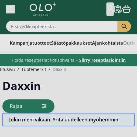
Skip to Content
Kampanjatuotteet
Säästöpakkaukset
Ajankohtaista
Outle
Hoida reseptiasiat kotisohvalta –
Siirry reseptiasiointiin
Etusivu
/
Tuotemerkit
/
Daxxin
Daxxin
Rajaa
tuotteita
Jokin meni vikaan. Yritä uudelleen myöhemmin.