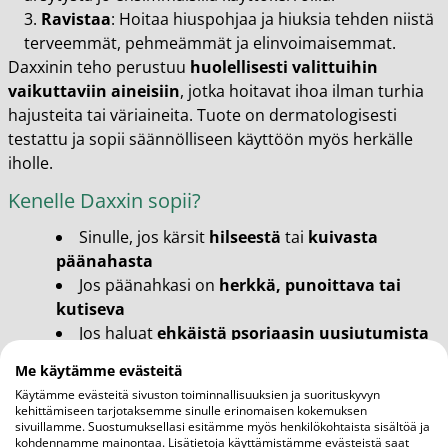
Ravistaa
: Hoitaa hiuspohjaa ja hiuksia tehden niistä
terveemmät, pehmeämmät ja elinvoimaisemmat.
Daxxinin teho perustuu
huolellisesti valittuihin
vaikuttaviin aineisiin
, jotka hoitavat ihoa ilman turhia
hajusteita tai väriaineita. Tuote on dermatologisesti
testattu ja sopii säännölliseen käyttöön myös herkälle
iholle.
Kenelle Daxxin sopii?
Sinulle, jos kärsit
hilseestä
tai
kuivasta
päänahasta
Jos päänahkasi on
herkkä, punoittava tai
kutiseva
Jos haluat
ehkäistä psoriaasin uusiutumista
tai tukea lääkehoitoa
Me käytämme evästeitä
Jos kaipaat
hoitavaa shampoota ilman
Käytämme evästeitä sivuston toiminnallisuuksien ja suorituskyvyn
ärsyttäviä lisäaineita
kehittämiseen tarjotaksemme sinulle erinomaisen kokemuksen
sivuillamme. Suostumuksellasi esitämme myös henkilökohtaista sisältöä ja
Helppo käyttää
kohdennamme mainontaa. Lisätietoja käyttämistämme evästeistä saat