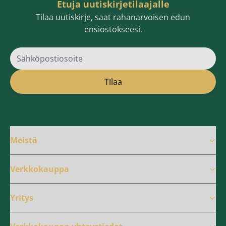
Etuja uutiskirjetilaajalle
Tilaa uutiskirje, saat rahanarvoisen edun
ensiostokseesi.
Sähköpostiosoite
Tilaa
Meistä
Verkkokauppa
Yritys