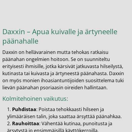
Daxxin – Apua kuivalle ja ärtyneelle
päänahalle
Daxxin on hellävarainen mutta tehokas ratkaisu
päänahan ongelmien hoitoon. Se on suunniteltu
erityisesti ihmisille, jotka kärsivät jatkuvasta hilseilystä,
kutinasta tai kuivasta ja ärtyneestä päänahasta. Daxxin
on myös monien ihoasiantuntijoiden suosittelema tuki
lievän päänahan psoriaasin oireiden hallintaan.
Kolmitehoinen vaikutus:
Puhdistaa
: Poistaa tehokkaasti hilseen ja
ylimääräisen talin, joka saattaa ärsyttää päänahkaa.
Rauhoittaa
: Vähentää kutinaa, punoitusta ja
ärsytystä jo ensimmäisillä käyttökerroilla.